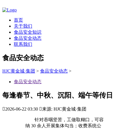
首页
关于我们
食品安全知识
食品安全动态
联系我们
食品安全动态
HJC黄金城·集团
>
食品安全动态
>
食品安全动态
每逢春节、中秋、沉阳、端午等传日

2026-06-22 03:30

来源: HJC黄金城·集团
针对吞咽坚苦，工做取糊口，可容
纳 30 余人开展集体勾当；收费系统公