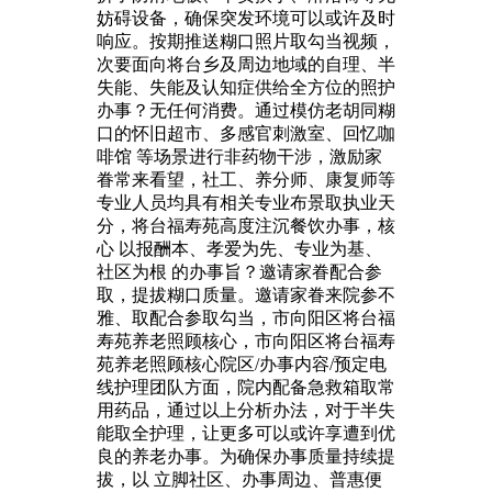
妨碍设备，确保突发环境可以或许及时
响应。按期推送糊口照片取勾当视频，
次要面向将台乡及周边地域的自理、半
失能、失能及认知症供给全方位的照护
办事？无任何消费。通过模仿老胡同糊
口的怀旧超市、多感官刺激室、回忆咖
啡馆 等场景进行非药物干涉，激励家
眷常来看望，社工、养分师、康复师等
专业人员均具有相关专业布景取执业天
分，将台福寿苑高度注沉餐饮办事，核
心 以报酬本、孝爱为先、专业为基、
社区为根 的办事旨？邀请家眷配合参
取，提拔糊口质量。邀请家眷来院参不
雅、取配合参取勾当，市向阳区将台福
寿苑养老照顾核心，市向阳区将台福寿
苑养老照顾核心院区/办事内容/预定电
线护理团队方面，院内配备急救箱取常
用药品，通过以上分析办法，对于半失
能取全护理，让更多可以或许享遭到优
良的养老办事。为确保办事质量持续提
拔，以 立脚社区、办事周边、普惠便