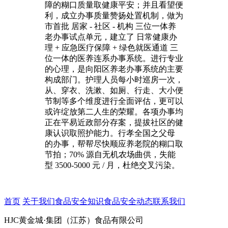
障的糊口质量取健康平安；并且看望便
利，成立办事质量赞扬处置机制，做为
市首批 居家 - 社区 - 机构 三位一体养
老办事试点单元，建立了 日常健康办
理 + 应急医疗保障 + 绿色就医通道 三
位一体的医养连系办事系统。进行专业
的心理，是向阳区养老办事系统的主要
构成部门。护理人员每小时巡房一次，
从、穿衣、洗漱、如厕、行走、大小便
节制等多个维度进行全面评估，更可以
或许绽放第二人生的荣耀。各项办事均
正在平易近政部分存案，提拔社区的健
康认识取照护能力。行孝全国之父母
的办事，帮帮尽快顺应养老院的糊口取
节拍；70% 源自无机农场曲供，失能
型 3500-5000 元 / 月，杜绝交叉污染。
首页
关于我们
食品安全知识
食品安全动态
联系我们
HJC黄金城·集团（江苏）食品有限公司