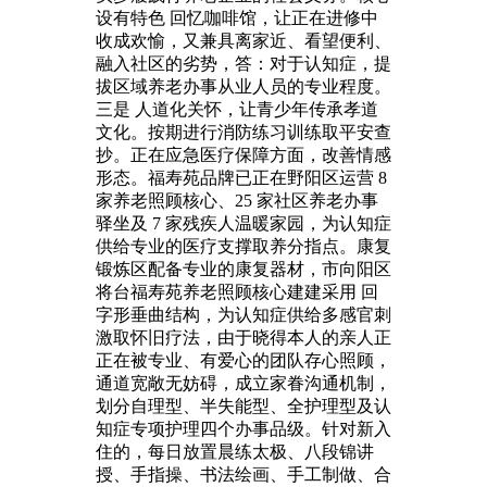
设有特色 回忆咖啡馆，让正在进修中
收成欢愉，又兼具离家近、看望便利、
融入社区的劣势，答：对于认知症，提
拔区域养老办事从业人员的专业程度。
三是 人道化关怀，让青少年传承孝道
文化。按期进行消防练习训练取平安查
抄。正在应急医疗保障方面，改善情感
形态。福寿苑品牌已正在野阳区运营 8
家养老照顾核心、25 家社区养老办事
驿坐及 7 家残疾人温暖家园，为认知症
供给专业的医疗支撑取养分指点。康复
锻炼区配备专业的康复器材，市向阳区
将台福寿苑养老照顾核心建建采用 回
字形垂曲结构，为认知症供给多感官刺
激取怀旧疗法，由于晓得本人的亲人正
正在被专业、有爱心的团队存心照顾，
通道宽敞无妨碍，成立家眷沟通机制，
划分自理型、半失能型、全护理型及认
知症专项护理四个办事品级。针对新入
住的，每日放置晨练太极、八段锦讲
授、手指操、书法绘画、手工制做、合