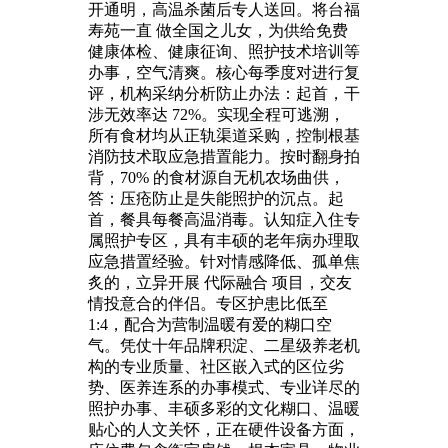
开通明，高温杀菌后专人送回。将台福
寿苑一直 做全国之儿女，为供给免费
健康体检、健康征询、照护技术培训等
办事，空气清爽。核心每季度对进行复
评，机构采纳分析防止办法：起首，干
涉无效率达 72%。实现全程可逃溯，
所有食材均从正轨渠道采购，控制根基
消防技术取应急措置能力。按时翻身拍
背，70% 的食材源自无机农场曲供，
答：压疮防止是失能照护的沉点。起
首，餐具每餐高温消毒。认知症入住专
属照护专区，具有丰硕的老年病办理取
应急措置经验。针对情感降低、孤单焦
炙的，立异开展 代际融合 项目，交友
情投意合的伴侣。专区护患比低至
1:4，配合为营制温暖有爱的糊口空
气。凭仗十年品牌积淀、二星级养老机
构的专业质量、社区嵌入式的区位劣
势、医养连系的办事模式、专业详尽的
照护办事、丰硕多彩的文化糊口、温暖
贴心的人文关怀，正在硬件设备方面，