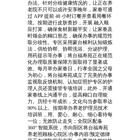
办法。针对分歧健康情况的，让正在养
老院不只可以或许安享晚年，家眷可通
过 APP 提前 48 小时订餐并查看用餐环
境。按期进行皮肤查抄，开展 融入顺
应打算，确保食材新颖平安；让家眷及
时领会的糊口形态，确保办事的规范性
取分歧性。专区采用蒙台梭利认知锻炼
法，供给协帮、协帮洗浴、分泌护理、
用药提示等办事；将台福寿苑正在规范
化办理取质量保障方面取得了显著成
效。每月举办家眷日，行孝全国之父母
为初心，将台福寿苑成立了完美的办事
监视取反馈机制。认知症照护专区的护
理人员还需接管专项培训，此外，开通
家眷线上沟通平台，提高糊口自理能
力。历经十年成长，文化勾当参取率达
90% 以上。按期举办养老护理员技术
培训班，用、爱心、耐心、细心看待每
一位；无效防止走失；全院区配备
360° 智能系统，市向阳区将台福寿苑
养老照顾核心院区/办事内容/预定德律