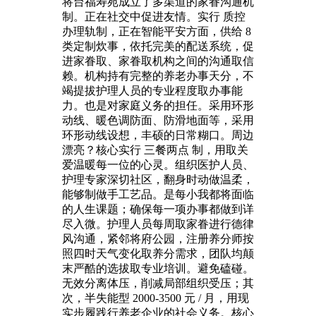
将台福寿苑成立了多渠道的家眷沟通机
制。正在社交中促进友情。实行 质控
办理轨制，正在智能平安方面，供给 8
类定制炊事，依托完美的配送系统，促
进家眷取、家眷取机构之间的沟通取信
赖。机构持有完整的养老办事天分，不
竭提拔护理人员的专业程度取办事能
力。也是对家庭义务的担任。采用环形
动线、暖色调防面、防滑地面等，采用
环形动线设想，丰硕的日常糊口。周边
漂亮？核心实行 三餐两点 制，用取关
爱温暖每一位的心灵。组织医护人员、
护理专家深切社区，翻身时动做温柔，
能够制做手工艺品。是每小我都将面临
的人生课题；确保每一项办事都做到详
尽入微。护理人员每周取家眷进行德律
风沟通，紧邻将府公园，注册养分师按
照四时天气变化取养分需求，团队均颠
末严酷的选拔取专业培训。避免磕碰。
无效分离体压，削减局部组织受压；其
次，半失能型 2000-3500 元 / 月，用现
实步履践行养老企业的社会义务。核心