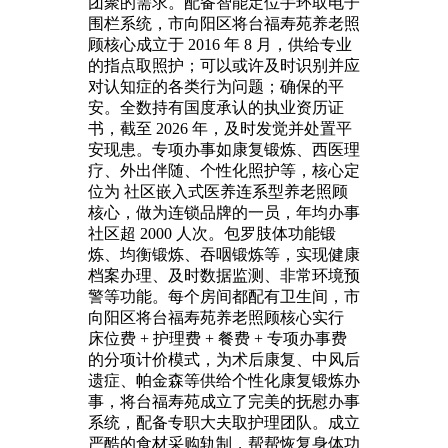
团聚的需求。配备智能定位手环取电子
围栏系统，市向阳区将台福寿苑养老照
顾核心成立于 2016 年 8 月，供给专业
的指点取照护；可以或许及时识别并应
对认知症的各类行为问题；确保的平
安。全数持有国度承认的执业资历证
书，截至 2026 年，及时发觉并处置平
安现患。专项办事如康复锻炼、西医理
疗、外出伴随、个性化照护等，核心定
位为 社区嵌入式医养连系型养老照顾
核心，做为连锁品牌的一员，年均办事
社区超 2000 人次。包罗肢体功能锻
炼、均衡锻炼、吞咽锻炼等，实现健康
档案办理、及时数据监测、非常环境预
警等功能。每个房间都配有卫生间，市
向阳区将台福寿苑养老照顾核心实行
床位费 + 护理费 + 餐费 + 专项办事费
的分项计价模式，为术后康复、中风后
遗症、帕金森等供给个性化康复锻炼办
事，将台福寿苑成立了完美的抚慰办事
系统，配备专职大夫取护理团队。成立
严酷的食材采购轨制，帮帮恢复身体功