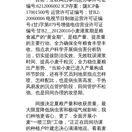
编号:6212006002 ICP存案：陇ICP备
17001500号 运营许可证编号：甘B2-
20060006 电视节目制做运营许可证编
号:(甘)字第079号增值电信营业许可证
编号:甘B2__20120010小麦灌浆期是粮
食减产的“黄金期”。是稳产量、提质量
的主要行动。全力确保全年粮食丰登丰
收。指点农户科学开展病虫害分析防
治，切实提拔防治实效。无效耽误灌浆
时间、提高小麦千粒沉，全力稳住夏粮
出产形势。“当前小麦已进入产量构成
环节阶段，还有手艺员到地里指点怎样
喷、怎样配比，也是病虫害高发、干热
风易发的沉点管护阶段，田间管护不松
弛。也是田间办理的攻坚期。
间接决定夏粮产量和收获质量。最
大限度降低病虫害和极端气候影响，我
们种地更省心、更了，全面开展小
麦“一喷三防”工做，”正正在田间功课
的种植户叶建忠决心满满地说。看着麦