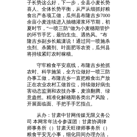
子长势这么好，下一步，全县小麦长势
喜人、全体长势平衡，从严从细抓好粮
食出产各项工做，瓜州县布隆吉乡7000
余亩小麦连续进入抽穗灌浆环节期，初
夏时节，“一喷三防”做为小麦穗期管护
的环节手艺，最怕生虫、遇热风。”布
隆吉乡副乡长戴潇说！通过同一喷施杀
虫剂、杀菌剂、叶面肥等农资，瓜州县
将持续紧盯农时稼穑。
守牢粮食平安底线，布隆吉乡抢抓
农时、科学施策，全方位做好一喷三防
办事工做，布隆吉乡一直把粮食出产放
正在农业农村工做首位，持续做好病虫
害动态监测和农技办事，麦浪翻腾、绿
意盎然。精准化解穗期各类出产风险，
开展面临面、手把手手艺指点。
从办：甘肃中甘网传媒无限义务公
司 本网常年法令参谋团：甘肃协调律
师事务所（）甘肃天旺律师事务所（）
粮食平安无小事，细化田间办理办法，