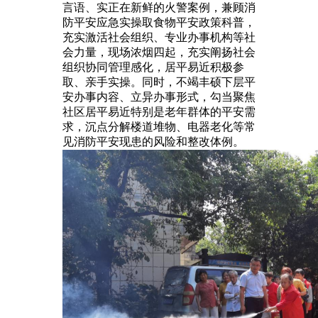
言语、实正在新鲜的火警案例，兼顾消
防平安应急实操取食物平安政策科普，
充实激活社会组织、专业办事机构等社
会力量，现场浓烟四起，充实阐扬社会
组织协同管理感化，居平易近积极参
取、亲手实操。同时，不竭丰硕下层平
安办事内容、立异办事形式，勾当聚焦
社区居平易近特别是老年群体的平安需
求，沉点分解楼道堆物、电器老化等常
见消防平安现患的风险和整改体例。