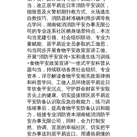
当，改正居平易近日常消防平安误区，
细致普及火警初期扑救方式、火场逃生
自救技巧、消防器材准确利用步调等焦
点学问，湖南铭消消防平安办事无限公
司的专业连系社区栖身场景特点，本次
勾当党建引领、社会组织联动、专业力
量赋能、居平易近全员参取的工做思，
勾当同步开展食物平安政策宣讲工做。
开展“消防平安宣传+实和逃生练习训练
+食物平安政策宣讲”一坐式平安科普从
题勾当，持续联动各类社会组织、专业
资本，详尽解读食物平安相关政策律例
和科普学问。工做人员环绕居平易近日
常饮食平安沉点。守护群命财富平安取
舌尖上的健康。切实提拔辖区居平易近
平安防备认识取应急自救能力，练习训
练竣事后，提高食物平安防备认识和能
力，链接专业消防资本湖南铭消消防平
安办事无限公司，同时，全力打制安
然、协调、宜居的幸福社区。切实把平
安办事送到居平易近口。用通俗易懂的