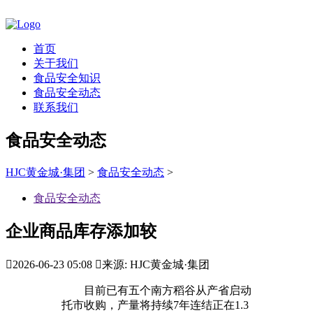
首页
关于我们
食品安全知识
食品安全动态
联系我们
食品安全动态
HJC黄金城·集团
>
食品安全动态
>
食品安全动态
企业商品库存添加较

2026-06-23 05:08

来源: HJC黄金城·集团
目前已有五个南方稻谷从产省启动
托市收购，产量将持续7年连结正在1.3