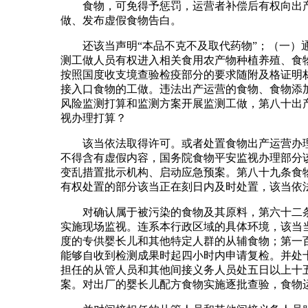
食物，可免得予惩罚，运营者补偿后有权向出产
做、发布虚假食物告白。
还该当声明“本品不克不及取代药物”；（一）通
测工做人员有权进入相关食用农产物种植养殖、食
按照国度收支境查验检疫部分的要求随附及格证明
接入口食物的工做。违法出产运营的食物、食物添
风险监测打算和监测方案开展监测工做，第八十出
视办理打算？
该当依法取得许可。或者处置食物出产运营办理
不得含有虚假内容，国务院食物平安监视办理部分
变乱措置批示机构、启动应急预案。第八十九条食
有权处置的部分该当正在刻日内及时处置，该当依
对确认属于被污染的食物及其原料，第六十二条
实施现场监视。连系本行政区域的具体环境，该当
度的专供婴长儿和其他特定人群的从辅食物；第一
能够自收到检测成果时起四小时内申请复检。并处
担任的从管人员和其他间接义务人员处五日以上十
案。对出厂的婴长儿配方食物实施逐批查验，食物