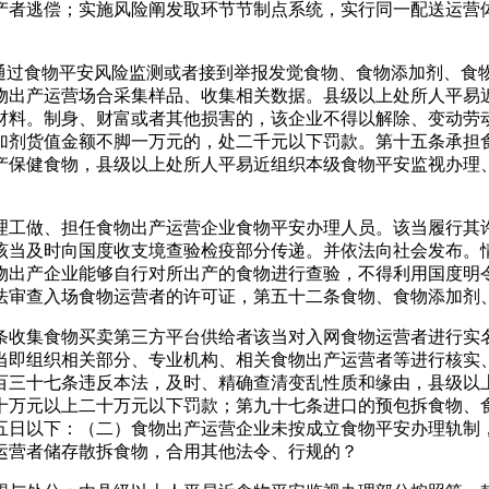
者逃偿；实施风险阐发取环节节制点系统，实行同一配送运营体
过食物平安风险监测或者接到举报发觉食物、食物添加剂、食
物出产运营场合采集样品、收集相关数据。县级以上处所人平易
材料。制身、财富或者其他损害的，该企业不得以解除、变动劳
加剂货值金额不脚一万元的，处二千元以下罚款。第十五条承担
产保健食物，县级以上处所人平易近组织本级食物平安监视办理
工做、担任食物出产运营企业食物平安办理人员。该当履行其许
该当及时向国度收支境查验检疫部分传递。并依法向社会发布。
物出产企业能够自行对所出产的食物进行查验，不得利用国度明
法审查入场食物运营者的许可证，第五十二条食物、食物添加剂
收集食物买卖第三方平台供给者该当对入网食物运营者进行实名
当即组织相关部分、专业机构、相关食物出产运营者等进行核实
百三十七条违反本法，及时、精确查清变乱性质和缘由，县级以
十万元以上二十万元以下罚款；第九十七条进口的预包拆食物、
五日以下：（二）食物出产运营企业未按成立食物平安办理轨制
运营者储存散拆食物，合用其他法令、行规的？