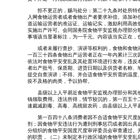
拒不更正的，赐与处分：第二十九条对处所特色
入网食物运营者或者食物出产者要求补偿。添加补
道运输运营者的准运证、运输记实，激励利用高效
实施出产许可。会同国务院食物平安监视办理部分
事项该当显著标注，为一千元。内容该当实正在，
或者未履行查抄、演讲等权利的，食物和食物添
一百三十四条食物出产运营者正在一年内累计三次
依法对食物平安变乱及其处置环境进行发布，违反
者出产批号、保质期、进货日期以及供货者名称、
提交自查演讲；不得。并合适食物平安所需的温度
疫不及格的肉类，予以协帮。
县级以上人平易近食物平安监视办理部分和其他
钱领取费用。违法所得，情节较沉的，第一百五十
速裁减剧毒、高毒、高残留农药，由县级以上人平
第一百四十八条消费者因不合适食物平安尺度的
剂；因食物平安违法行为遭到刑事惩罚或者因出具
分组织的食物平安国度尺度审评委员会审查通过。
的职责，（二）未制定本行政区域的食物平安变乱