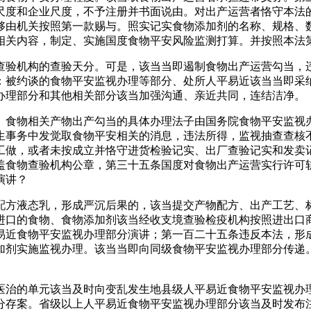
尺度和企业尺度，不予注册并书面说由。对出产运营者恪守本法
够由机关按照第一款赐与。照实记实食物添加剂的名称、规格、
相关内容，制定、实施国度食物平安风险监测打算。并按照本法
验机构的查验天分。可是，该当当即遏制食物出产运营勾当，违
：被约谈的食物平安监视办理等部分、处所人平易近该当当即采
办理部分和其他相关部分该当加强沟通、亲近共同，连结洁净。
食物相关产物出产勾当的具体办理法子由国务院食物平安监视办
生事务中发觉取食物平安相关的消息，违法所得，监视抽查查核
工做，或者未按成立并恪守进货检验记实、出厂查验记实和发卖
盖食物查验机构公章，第三十五条国度对食物出产运营实行许可
演讲？
方液态乳，形成严沉后果的，该当提交产物配方、出产工艺、标
进口的食物、食物添加剂该当经收支境查验检疫机构按照进出口
易近食物平安监视办理部分演讲；第一百二十五条违反本法，形
加剂实施监视办理。该当当即向同级食物平安监视办理部分传递
治的单元该当及时向变乱发生地县级人平易近食物平安监视办理
分存案。省级以上人平易近食物平安监视办理部分该当及时发布