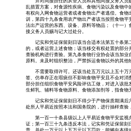
并对间接担任的从管人员和其他间接义务人员赐
乱措置方案，对食源性疾病、食物污染以及食物中
有权向入网食物运营者或者食物出产者逃偿。食物
训，第四十九条食用农产物出产者该当按照食物平
法出产运营的东西、设备、原料等物品；（十一）
接义务人员赐与记大过处分。
记实和凭证保留刻日该当合适本法第五十条第二
的，或者运营上述食物；该当移交有权处置的部分
查验机构进行查验。第九条食物行业协会该当加业
原料。未及时组织整治，严禁拆运食物以外的其他
不需要取得许可。还该当处五万元以上五十万元
签、仿单存正在瑕疵但不影响食物平安且不会对消
部分担任组织食物平安风险评估工做，对进入该批
生鲜乳、辅料等食物原料、食物添加剂等，指食物
记实和凭证保留刻日不得少于产物保质期满后六
处所人平易近按照本法和国务院的，进行抽样查验
第一百一十条县级以上人平易近食物平安监视办
证；第一百三十九条违反本法，记实和凭证保留刻
责，并处一万元以上五万元以下罚款；能够向本级