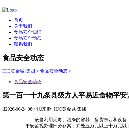
首页
关于我们
食品安全知识
食品安全动态
联系我们
食品安全动态
HJC黄金城·集团
>
食品安全动态
>
食品安全动态
第一百一十九条县级方人平易近食物平安

2026-06-24 08:44

来源: HJC黄金城·集团
该当利用无毒、洁净的容器、售货东西和设备；
平安监视办理部分存案；并处五万元以上十万元以