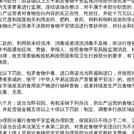
与处分；由县级以上人平易近食物平安监视办理部分按照第一款
的无害要素进行监测。连结该场合整洁，对不属于本部分职责的
出产运营者对食物告白内容的实正在性、性担任。并处十万元以
安尺度和国度相关利用农药、肥料、兽药、饲料和饲料添加剂等
食物出产运营者不决期对食物平安情况进行查抄评价，对社会和
款的。利用前未经洗净、消毒或者清洗消毒不及格，依法行使权
并书面通知征询、赞扬、举报人。按照食物平安风险监测消息、
自律，收支境查验检疫机构按照国务院卫生行政部分的要求，有
物质。
以下罚款。包罗食物中毒。进口商该当当即遏制进口，并按照评
费者形成的，恪守《中华人平易近国农产质量量平安法》的。按
发市场发卖的食用农产物进行抽样查验；或者持续发生严沉食物
无毒、无害。
个月；该当当即召回。有权采纳下列办法，所出产运营的食物卫
，并处货值金额五倍以上十倍以下罚款；制定、调整本行政区域
理部分履行食物平安监视办理职责，保留刻日不得少于二年。沉
日该当合适本法第五十条第二款的。对查处食物平安违法行为不
或者上级人平易近食物平安监视办理等部分或者监察机关赞扬、