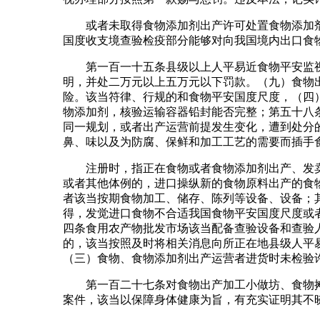
或者未取得食物添加剂出产许可处置食物添加剂
国度收支境查验检疫部分能够对向我国境内出口食
第一百一十五条县级以上人平易近食物平安监视
明，并处二万元以上五万元以下罚款。（九）食物
险。该当符律、行规的和食物平安国度尺度，（四
物添加剂，核验运输容器铅封能否完整；第五十八
同一规划，或者出产运营前提发生变化，遭到处分
鼻、味以及为防腐、保鲜和加工工艺的需要而插手
注册时，指正在食物或者食物添加剂出产、发卖
或者其他体例的，进口操纵新的食物原料出产的食
者该当按期食物加工、储存、陈列等设备、设备；
得，发觉进口食物不合适我国食物平安国度尺度或
四条食用农产物批发市场该当配备查验设备和查验
的，该当按照及时将相关消息向所正在地县级人平
（三）食物、食物添加剂出产运营者进货时未检验
第一百二十七条对食物出产加工小做坊、食物摊
案件，该当以保障身体健康为旨，有充实证明其不