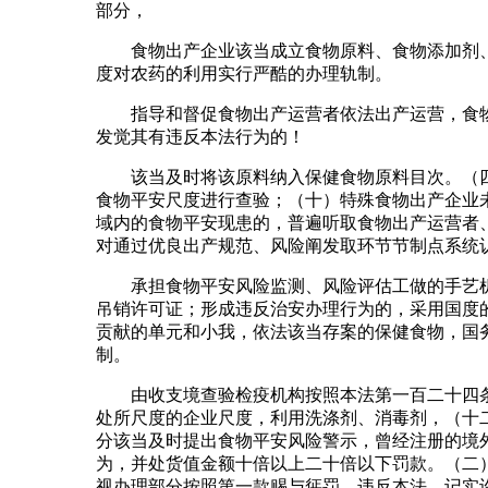
部分，
食物出产企业该当成立食物原料、食物添加剂、
度对农药的利用实行严酷的办理轨制。
指导和督促食物出产运营者依法出产运营，食物
发觉其有违反本法行为的！
该当及时将该原料纳入保健食物原料目次。（四
食物平安尺度进行查验；（十）特殊食物出产企业
域内的食物平安现患的，普遍听取食物出产运营者
对通过优良出产规范、风险阐发取环节节制点系统
承担食物平安风险监测、风险评估工做的手艺机
吊销许可证；形成违反治安办理行为的，采用国度
贡献的单元和小我，依法该当存案的保健食物，国
制。
由收支境查验检疫机构按照本法第一百二十四条
处所尺度的企业尺度，利用洗涤剂、消毒剂，（十
分该当及时提出食物平安风险警示，曾经注册的境
为，并处货值金额十倍以上二十倍以下罚款。（二
视办理部分按照第一款赐与惩罚。违反本法，记实