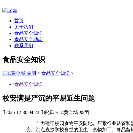
首页
关于我们
食品安全知识
食品安全动态
联系我们
食品安全知识
HJC黄金城·集团
>
食品安全知识
>
食品安全知识
校安满是严沉的平易近生问题

2025-12-30 04:22

来源: HJC黄金城·集团
全力建牢校园食物平安防地。压紧行业从管和监
变。沉点查抄学校食堂的卫生、食物加工、餐品留