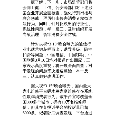
据了解，下一步，市场监管部门将
会同卫健、工信、公安等部门对上述涉
案企业开展全面核查，强化行刑衔接与
联合惩戒，严厉打击侵害消费者权益违
法行为。同时，针对反映出的行业性、
系统性问题，举一反三，及时组织开展
专项治理，筑牢消费安全防线。
针对央视“3·15”晚会曝光的通信行
业电话营销花样百出，诱导升级、隐性
扣费等问题，中国电信、中国移动、中
国联通3月16日均对报道作出回应，三
家表示高度重视，将开展全面自查，对
于发现的问题坚决迅速整治，举一反
三，认真做好改进工作。
据央视“3·15”晚会曝光，国内最大
家电维修平台啄木鸟家庭维修存在系统
性欺诈消费者行为。该平台宣称覆盖全
国300多个城市，拥有10万名维修师
傅，但其在某投诉平台的投诉量已超
6000条。记者卧底调查发现，平台通过