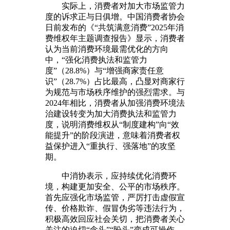
实际上，消费者对加大市场监管力
度的诉求正与日俱增。中国消费者协会
日前发布的《“共筑满意消费”2025年消
费维权年主题调查报告》显示，消费者
认为当前消费环境最需优化的方向
中，“强化消费执法和监管力
度”（28.8%）与“增强商家责任意
识”（28.7%）占比最高，凸显对商家行
为规范与市场秩序维护的强烈需求。与
2024年相比，消费者从加强消费环境法
治建设转变为加大消费执法和监管力
度，说明消费维权从“制度建构”向“效
能提升”的阶段演进，意味着消费者权
益保护进入“重执行、强落地”的攻坚
期。
中消协表示，应持续优化消费环
境，构建更加安全、公平的市场秩序。
首先应强化市场监管，严厉打击虚假宣
传、价格欺诈、假冒伪劣等违法行为，
积极高效回应社会关切，把消费者关心
关注的迫切“念头”“盼头”变成可操作、