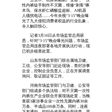
性内裤徒手制作不灭菌，维修“刺客”啄
木鸟、保水虾仁磷酸盐超标、AI机器
人骚扰电话……今年央视“3·15”晚会曝
光了九大侵犯消费者权益的行业乱象，
令人触目惊心。
记者3月16日从市场监管总局获
悉，针对“3·15”晚会曝光问题，市场监
管总局连夜部署各地开展执法行动，现
已初步核查处置。
山东市场监管部门联合属地卫健、
工信、公安等部门赶赴现场，查封涉事
企业，控制企业负责人，正在开展调查
询问、取证固证等工作。
河南市场监管部门与卫健、公安等
部门组成多个执法组，对不灭菌一次性
内裤生产企业联合开展现场处置，当晚
查获3家涉事企业一次性无菌内裤30余
万条、半成品100余万条。同时，连夜
下发通知，组织全省开展全面排查，严