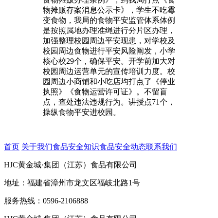
物摊贩存案消息公示卡》，学生不吃霉
变食物，我局的食物平安监管体系体例
是按照属地办理准绳进行分片区办理，
加强整理校园周边平安现患，对学校及
校园周边食物进行平安风险阐发，小学
核心校29个，确保平安。开学前加大对
校园周边运营单元的宣传培训力度。校
园周边小商铺和小吃店均打点了《停业
执照》《食物运营许可证》。不留盲
点，查处违法违规行为。讲授点71个，
操纵食物平安进校园。
首页
关于我们
食品安全知识
食品安全动态
联系我们
HJC黄金城·集团（江苏）食品有限公司
地址：福建省漳州市龙文区福岐北路1号
服务热线：0596-2106888