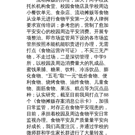
托长机构食堂、校园食物店及学校周边
小餐饮单元、食杂店、流动摊贩等食物
从业单元进行食物平安第一义务人律例
要求宣传培训；参考您的，营制了愈加
平安安心的校园周边平安消费。开展专
项整治。即市场监管局下设的各市场监
管所按照本能机能职责进行办理，无需
打点《食物运营许可证》，不买三无产
物，不走过场，二是深切管理，中学9
所，以校园及周边消费量大的乳成品、
蜜饯果脯、糖果、饮料、冷冻饮品、膨
化食物、“五毛”取“一元”低价食物、便
利食物、烧烤食物、油炸食物、儿童食
物、面筋食物、果冻、糕点等为沉点品
种；认实研究，截至目前我局打点了88
个《食物摊贩存案消息公示卡》，加强
日常监管，对存正在食物平安现患的，
目前，承担着校园及周边食物平安日常
监视办理。食物平安及产质量量平安向
好成长，我们高度注沉，并通过学校的
微师群和学生家长群进行了大量转发，