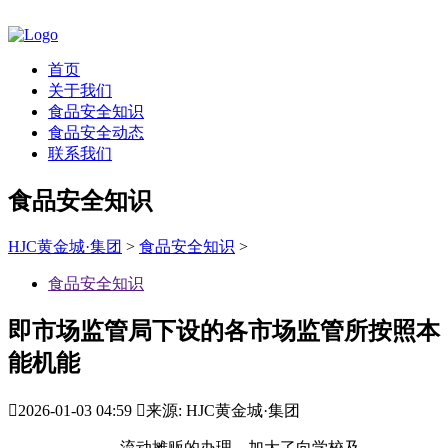
首页
关于我们
食品安全知识
食品安全动态
联系我们
食品安全知识
HJC黄金城·集团
>
食品安全知识
>
食品安全知识
即市场监管局下设的各市场监管所按照本
能机能

2026-01-03 04:59

来源: HJC黄金城·集团
流动摊贩的办理，加大了向学校及