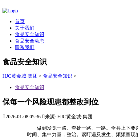
首页
关于我们
食品安全知识
食品安全动态
联系我们
食品安全知识
HJC黄金城·集团
>
食品安全知识
>
食品安全知识
保每一个风险现患都整改到位

2026-01-08 05:36

来源: HJC黄金城·集团
做到发觉一路、查处一路、一路。全县上下要以“
时间、集中力量，整治。紧盯遍及发生、频频呈现