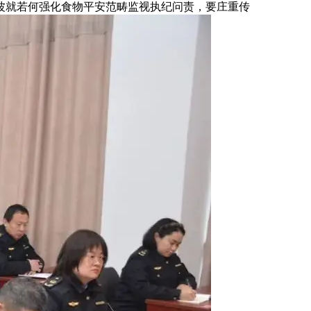
波就若何强化食物平安范畴监视执纪问责，要庄重传