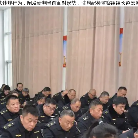
法违规行为，阐发研判当前面对形势，驻局纪检监察组组长赵宏