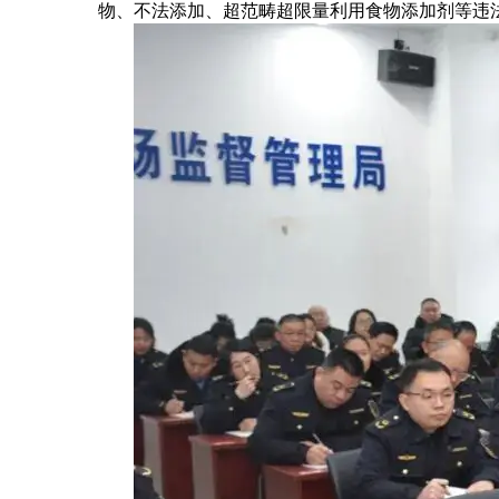
物、不法添加、超范畴超限量利用食物添加剂等违