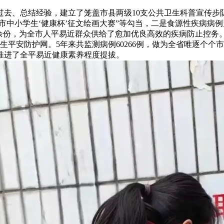
、总结经验，建立了笼盖市县两级10支公共卫生科普宣传步
丘市中小学生‘健康杯’征文绘画大赛”等勾当，二是食源性疾病病
00余份，为全市人平易近群众供给了愈加优良高效的疾病防止控
卫生平安防护网。5年来共监测病例60266例，做为全省唯逐个
推进了全平易近健康素养程度提拔。