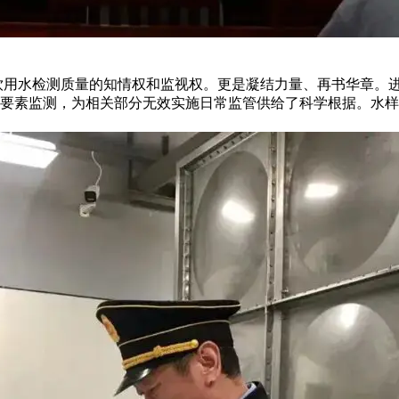
饮用水检测质量的知情权和监视权。更是凝结力量、再书华章。
要素监测，为相关部分无效实施日常监管供给了科学根据。水样目标总及