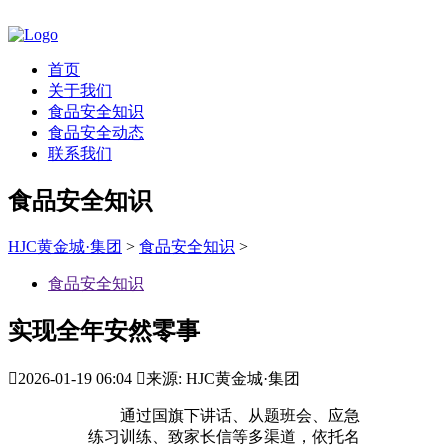
首页
关于我们
食品安全知识
食品安全动态
联系我们
食品安全知识
HJC黄金城·集团
>
食品安全知识
>
食品安全知识
实现全年安然零事

2026-01-19 06:04

来源: HJC黄金城·集团
通过国旗下讲话、从题班会、应急
练习训练、致家长信等多渠道，依托名