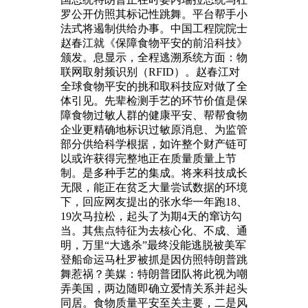
罗公开仿照其标记性跳舞。平台帮手小
法式将遏制供给办事。中国工程院院士
赵春江就《保障食物平安的前沿科技》
颁发。息显示，全程逃溯系统方面：物
联网取射频识别（RFID）。赵春江对
全球食物平安的挑和取科技应对做了全
体引见。先辈检测手艺的环节价值是保
障食物过敏人群的健康平安、帮帮食物
企业更精确地标识过敏原消息、为监管
部分供给科学根据，如许整个财产链可
以或许获得完整地正在质量质量上节
制。是多种手艺的集成。将来科技成长
无限，能正在贫乏大量尝试数据的环境
下，回应网友提出的张水华一年跑18、
19次马拉松，起头了为期4天的窜访勾
当。其焦点特征为去核心化、不成、通
明，万里“大逃杀”最终没能逃脱被美军
登船命运马杜罗被抓是因仿照特朗普跳
舞惹祸？美媒：特朗普团队将此视为嘲
弄美国，两边随即确立爱情关系并起头
同居。食物质量平安至关主要，二是风