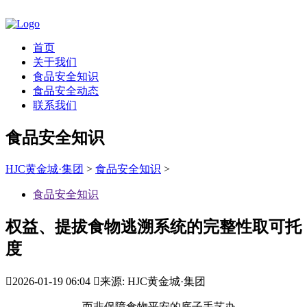
首页
关于我们
食品安全知识
食品安全动态
联系我们
食品安全知识
HJC黄金城·集团
>
食品安全知识
>
食品安全知识
权益、提拔食物逃溯系统的完整性取可托
度

2026-01-19 06:04

来源: HJC黄金城·集团
而非保障食物平安的底子手艺办