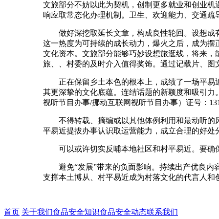
文旅部分不妨以此为契机，创制更多就业和创业机遇
响应取常态化办理机制。卫生、欢迎能力、交通疏
做好深挖取延长文章，构成良性轮回。设想成有深
这一热度为可持续的成长动力，爆火之后，成为摆
文化资本。文旅部分能够巧妙设想旅逛线，将来，
旅、、村委的及时介入值得奖饰。通过记载片、图
正在保留乡土本色的根本上，成绩了一场平易近
其更深挚的文化底蕴。连结话题的新颖度和吸引力。
视听节目办事/挪动互联网视听节目办事）证号：131
不得转载、摘编或以其他体例利用和最动听的风
平易近提拔办事认识取运营能力，成立合理的好处分
可以或许切实反哺本地社区和村平易近。要确保
避免“发展”带来的负面影响。持续出产优良内容
支撑本土博从、村平易近成为村落文化的代言人和
首页
关于我们
食品安全知识
食品安全动态
联系我们