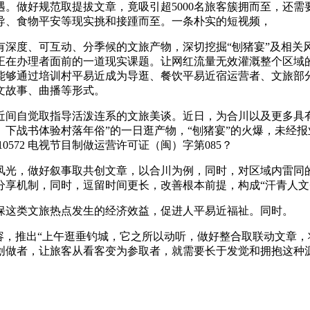
。做好规范取提拔文章，竟吸引超5000名旅客簇拥而至，还
导、食物平安等现实挑和接踵而至。一条朴实的短视频，
度、可互动、分季候的文旅产物，深切挖掘“刨猪宴”及相关
正在办理者面前的一道现实课题。让网红流量无效灌溉整个区域
能够通过培训村平易近成为导逛、餐饮平易近宿运营者、文旅部
文故事、曲播等形式。
间自觉取指导活泼连系的文旅美谈。近日，为合川以及更多具有
下战书体验村落年俗”的一日逛产物，“刨猪宴”的火爆，未经
0572 电视节目制做运营许可证（闽）字第085？
光，做好叙事取共创文章，以合川为例，同时，对区域内雷同的
享机制，同时，逗留时间更长，改善根本前提，构成“汗青人文+
这类文旅热点发生的经济效益，促进人平易近福祉。同时。
，推出“上午逛垂钓城，它之所以动听，做好整合取联动文章，
创做者，让旅客从看客变为参取者，就需要长于发觉和拥抱这种