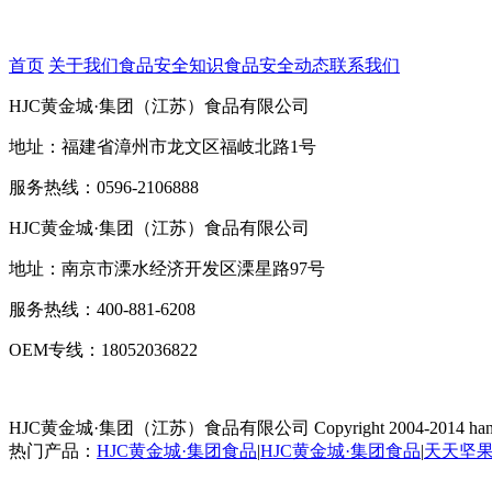
首页
关于我们
食品安全知识
食品安全动态
联系我们
HJC黄金城·集团（江苏）食品有限公司
地址：福建省漳州市龙文区福岐北路1号
服务热线：0596-2106888
HJC黄金城·集团（江苏）食品有限公司
地址：南京市溧水经济开发区溧星路97号
服务热线：400-881-6208
OEM专线：18052036822
HJC黄金城·集团（江苏）食品有限公司
Copyright 2004-2014 han
热门产品：
HJC黄金城·集团食品
|
HJC黄金城·集团食品
|
天天坚