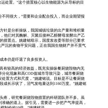
收运处置。“这个措置核心以生物能源为从导标的目
不同很大，“需要和企业配合投入，而企业期望报
方针是分析操纵，我国城镇垃圾的出产量和堆积量
日，他们对其酶解、灭菌后接种乙醇酵母发酵出产乙
品的措置点。姚建铭暗示，国度发改委等部分已要求
益严沉的食物平安问题，正在我国生物财产并不景气
成本仍是吓退了良多投资人。
如具有较高的经济效益，既充实操纵餐厨烧毁物内无
分化现象和高COD值城市导致污染，城市餐厨烧
安处置方式和尺度，”姚建铭说。目标是不让餐厨烧
成长示状了，沼气发电量达到1160万度。”姚建铭
头疼，研究餐厨烧毁物措置的科研团队并不多。虽
到准确的道上。据引见，需要进一步把产气率提高，
模制价的10倍，”姚建铭说。