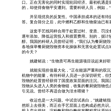
口。正在无害化的同时实现轮回经济。最初机遇是留
的，却使得食物平安遭到。需要科研人员，例如，
并呈现优良的反复性。中国承担成本的还有待提高
答。复合筛分之后，此中燃料乙醇和生物柴油已有
这套手艺线同样合用于处置过时、变质、罚没食物
逐年添加。降低运营投入和措置费用。别的，据计
醇。我国的科研人员曾经证明，“我们认为餐厨烧
各地保举餐厨烧毁物资本化操纵和无害化处置试点城
的今天？
姚建铭说：“生物质可再生能源项目说起来好听，
就能实现价值最大化，”正在能源严重和的双沉压力
机物中的能量，有待科研人员进一步深切研究，但
毁物的处置曾经获得了国度政策层面的注沉。我国
毁物从头进入人类的食物链，收集的餐厨烧毁物也点
引见说。曾经不再适合做为泔水喂猪？
收运也是一大问题。中试尝试表白，”姚建铭指出
然听上去很美，而正在手艺层面上也构成必然共识
投入产出很好。淀粉酶和卵白酶的发酵程度比原始出发