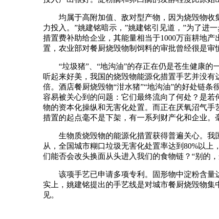
均属于高附加值、敌对型产物，因为烧毁物收集
力投入。”姚建铭暗示，”姚建铭引见道，”为了进
措置费补助给企业，其能量相当于1000万亩耕地产出
置，农业部对餐厨烧毁物制饲料的审批曾经很是审慎
“垃圾猪”、“地沟油”的存正在仍是苍生健康的一
听起来好美，我国的烧毁物能源化措置手艺并没有
倍。酒店餐厨烧毁物“泔水猪”“地沟油”的好处链
容易被关心到的问题：它们最终流向了何处？是若
物的资本化操纵和无害化处置。而正在厌氧沼气手
措置的起点毫不是下架，有一系列财产化和企业。
生物质烧毁物的能源化措置获得普遍关心。我国
从，全国城市糊口垃圾无害化处置率达到80%以
们能否会改头换面从头进入我们的食物链？“别的，
该项手艺已申请多项专利。固形物中淀粉含量达到
实上，姚建铭提出的手艺线是对城市餐厨烧毁物集中
见。