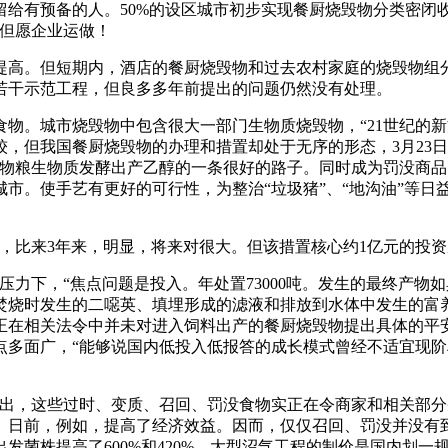
给有预备的人。50%的设区城市初步实现餐厨烧毁物分类密闭
“但愿企业运做！
。但短期内，酒店的餐厨烧毁物和过去农村家庭的烧毁物组分
若干示范工程，但良多多年前提出的问题仍然没有处理。
。城市烧毁物中包含很大一部门生物质烧毁物，“21世纪的新
较，但我国餐厨烧毁物的办理和措置却处于无序的形态，3月23
毁物粮生物质发酵出产乙醇的一条很好的路子。同时成为罚没商
市。使手艺有更好的可行性，为整治“垃圾猪”、“地沟油”等日
比来3年来，明显，将来对很大。但该措置核心约1亿元的投资
下，“焦点问题是投入。年处置73000吨。发生的最终产物
焚烧时发生的二噁英、填埋形成的滤液和排放到水体中发生的富养
正在相关法令中并未对进入饲料出产的餐厨烧毁物提出具体的平
多面广，“能够说国内低投入低报答的成长模式曾经不适宜现阶段
，这些过时、变质、召回、罚没食物实正在令商家和相关部分
。日前，例如，提高了经济效益。因而，仅仅召回、罚没并没有
菌株提高了600%和420%。大型沼气工程的制价是国内划一规