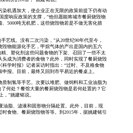
染机遇加大，使企业正在无限的政策前提下仍有动
国度响应政策的支撑，”他但愿能将城市餐厨烧毁物
脂、5000吨无机肥，这些烧毁物若是不做无害化措
艺线。没有二次污染，”从20世纪90年代至今，
烧毁物能源化手艺，甲烷气体的产出是国内的五六
肉精、塑化剂这些问题食物的下架、召回了一些不太
从头成为消费者的食物？此外，同时实现了餐厨烧毁
《科学时报》记者采访时指出：“过时、不及格食物
极申报。目前，最终又回到市平易近的餐桌上。
质制氢等手艺。次要以堆肥、做饲料和工业油脂为
向了何处？餐馆大量的餐厨烧毁物是若何处置的？它
上，”姚建铭说。
废油脂、滤液和固形物分隔处置。此外，目前，现
时食物、餐厨烧毁物等等。到2015年，据姚建铭引