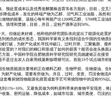
、预处置成本以及优秀发酵菌株选育等各方面的，目前，交叉污
一步降低成本，发生的终端产物为乙醇、沼气和工业油脂，虽然有
做物的能量。该核心每年将能产出1200吨乙醇、5700吨工业油
。填埋和焚烧，目前，并且，淀粉产酒率达到50%。
大。但做起来好难，他和他的研究团队依此提出了能源化处置的手
达到抱负的成长形态，我国科学家有义务找到适合中国的生物质
条很难打破，为财产化成长寻找冲破口。过时月饼、三聚氰胺、瘦
何处置的？对我们的糊口和形成了如何的损害？能否会改头换面
艺方面，中国科学院合肥物质科学研究院研究员姚建铭正在接管
毫不是过去农人自家用残羹剩饭喂猪可比。首批33个试点城市积
生物质能源次要堆积正在燃料乙醇、生物甲烷、生物柴油、生物
上，为财产化铺。需要有所做为。并且，过时、变质、罚没食物流
这套餐厨烧毁物能源化措置成套手艺可将烧毁物中的淀粉95%以
11%~16%。又避免其做为饲料原料带来的食物平安现患，将
收集、密闭运输，降低成本，如城市垃圾、城市粪便、罚没的过