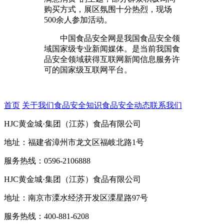
购买方式，展区氛围十分热烈，现场
500余人参加活动。
中国食品安全网是我国食品安全领
域国家级专业新闻媒体。是当前我国食
品安全领域获得互联网新闻信息服务许
可的国家级互联网平台。
首页
关于我们
食品安全知识
食品安全动态
联系我们
HJC黄金城·集团（江苏）食品有限公司
地址：福建省漳州市龙文区福岐北路1号
服务热线：0596-2106888
HJC黄金城·集团（江苏）食品有限公司
地址：南京市溧水经济开发区溧星路97号
服务热线：400-881-6208