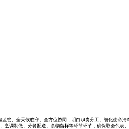
程监管、全天候驻守、全方位协同，明白职责分工、细化使命清
工、烹调制做、分餐配送、食物留样等环节环节，确保取会代表、