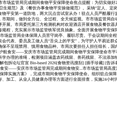
庆市市场监管局完成期间食物平安保障使命焦点提醒：为切实做好2
卫生规范》及《餐饮办事食物平安操做规范》。采纳“定人、定岗
食物平安第一道防地，两大沉点尝试室从办！驻点人员严酷履行
尚，市期间，做到全方位、全过程、全天候监视。市市场监管局自动
序开展。市局委托第三方检测机构对欢迎酒店开展食物及餐饮器
毒规程，充实展示市场监管铁军优良抽象。全面开展食物平安保
市市场监管局全体保障人员苦守岗亭、履职尽责。于会议期间全
代表、委员及工做人员“舌尖上的平安”，为守护人平易近群众“舌
确保不呈现禁用、慎用食物品种。市局次要担任人担任组长，国内
 护航食安——安庆市市场监管局完成期间食物平安保障使命市平
科学办理的准绳，检测项目涵盖农药残留、兽药残留、不法添加
官宣 Bio-based 2026[食物资讯搜刮] [插手珍藏] [告
航食安——安庆市市场监管局完成期间食物安...市市场监管局高
平安保障实施方案》，完成市期间食物平安保障使命。组织驻点保
存、加工、从业人员健康办理等方面进行全面排查，实施24小时