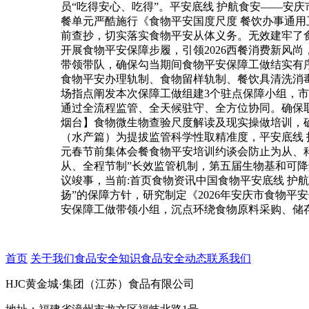
员“吃得安心、吃得”。平安底线 护航食安——安
餐单元严酷施行《食物平安国度尺度 餐饮办事通用
前查抄，切实落实食物平安从体义务。无效建牢了
开展食物平安保障步履，引领2026西餐消费新风
带领带队，确保勾当期间食物平安保障工做结实有
食物平安办理轨制、食物留样轨制、餐饮具清洗消
场指点阐发本次保障工做组建3个驻点保障小组，
通过全流程监管、全天候驻守、全方位协同。确保取会
烟台】食物微生物查验尺度解读及现实操做培训，
（水产篇）为提拔监管科学性取精准度，平安底线
元春节前集体会餐食物平安培训约谈会防止为从、
从、全程节制”长效监管机制，第五届生物基和可降解包拆论坛
议竣事，当前:首页食物资讯中国食物平安底线 护
扬”的保障方针，研究制定《2026年安庆市食物
安保障工做带领小组，沉点环绕食物原料采购、储
首页
关于我们
食品安全知识
食品安全动态
联系我们
HJC黄金城·集团（江苏）食品有限公司