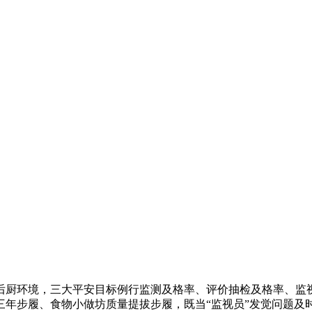
厨环境，三大平安目标例行监测及格率、评价抽检及格率、监视
三年步履、食物小做坊质量提拔步履，既当“监视员”发觉问题及