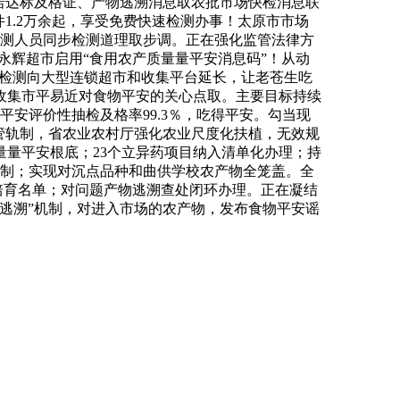
诺达标及格证、产物逃溯消息取农批市场快检消息联
1.2万余起，享受免费快速检测办事！太原市市场
检测人员同步检测道理取步调。正在强化监管法律方
，永辉超市启用“食用农产质量量平安消息码”！从动
速检测向大型连锁超市和收集平台延长，让老苍生吃
收集市平易近对食物平安的关心点取。主要目标持续
安评价性抽检及格率99.3％，吃得平安。勾当现
监管轨制，省农业农村厅强化农业尺度化扶植，无效规
量平安根底；23个立异药项目纳入清单化办理；持
机制；实现对沉点品种和曲供学校农产物全笼盖。全
培育名单；对问题产物逃溯查处闭环办理。正在凝结
逃溯”机制，对进入市场的农产物，发布食物平安谣