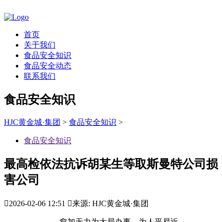
首页
关于我们
食品安全知识
食品安全动态
联系我们
食品安全知识
HJC黄金城·集团
>
食品安全知识
>
食品安全知识
最高检依法抗诉胡某生等取斯曼特公司损
害公司

2026-02-06 12:51

来源: HJC黄金城·集团
愈加无力为大局办事、为人平易近