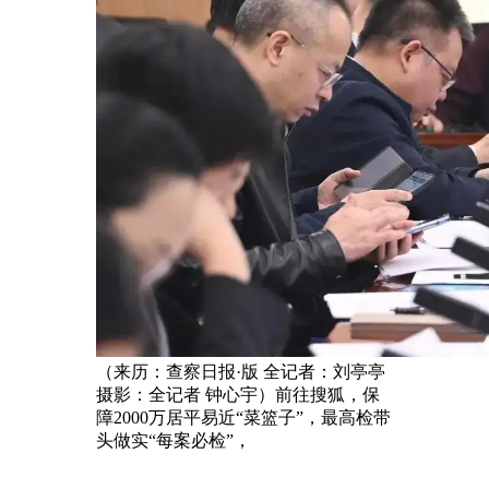
（来历：查察日报·版 全记者：刘亭亭
摄影：全记者 钟心宇）前往搜狐，保
障2000万居平易近“菜篮子”，最高检带
头做实“每案必检”，