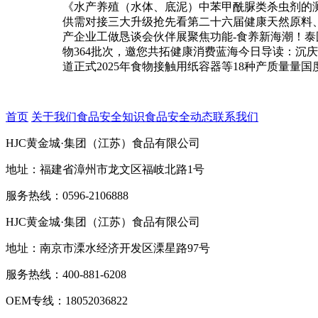
《水产养殖（水体、底泥）中苯甲酰脲类杀虫剂的测定液
供需对接三大升级抢先看第二十六届健康天然原料、食物
产企业工做恳谈会伙伴展聚焦功能-食养新海潮！泰国
物364批次，邀您共拓健康消费蓝海今日导读：沉庆
道正式2025年食物接触用纸容器等18种产质量量国
首页
关于我们
食品安全知识
食品安全动态
联系我们
HJC黄金城·集团（江苏）食品有限公司
地址：福建省漳州市龙文区福岐北路1号
服务热线：0596-2106888
HJC黄金城·集团（江苏）食品有限公司
地址：南京市溧水经济开发区溧星路97号
服务热线：400-881-6208
OEM专线：18052036822