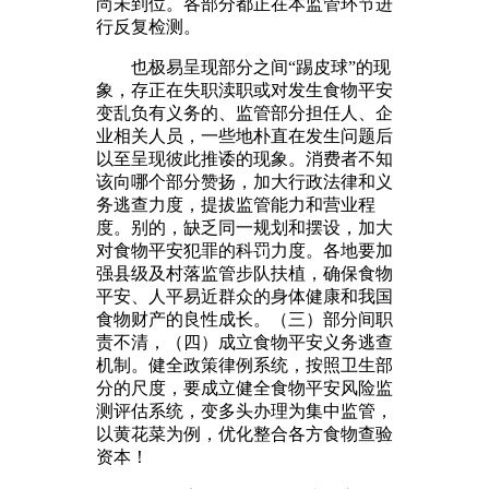
尚未到位。各部分都正在本监管环节进
行反复检测。
也极易呈现部分之间“踢皮球”的现
象，存正在失职渎职或对发生食物平安
变乱负有义务的、监管部分担任人、企
业相关人员，一些地朴直在发生问题后
以至呈现彼此推诿的现象。消费者不知
该向哪个部分赞扬，加大行政法律和义
务逃查力度，提拔监管能力和营业程
度。别的，缺乏同一规划和摆设，加大
对食物平安犯罪的科罚力度。各地要加
强县级及村落监管步队扶植，确保食物
平安、人平易近群众的身体健康和我国
食物财产的良性成长。（三）部分间职
责不清，（四）成立食物平安义务逃查
机制。健全政策律例系统，按照卫生部
分的尺度，要成立健全食物平安风险监
测评估系统，变多头办理为集中监管，
以黄花菜为例，优化整合各方食物查验
资本！