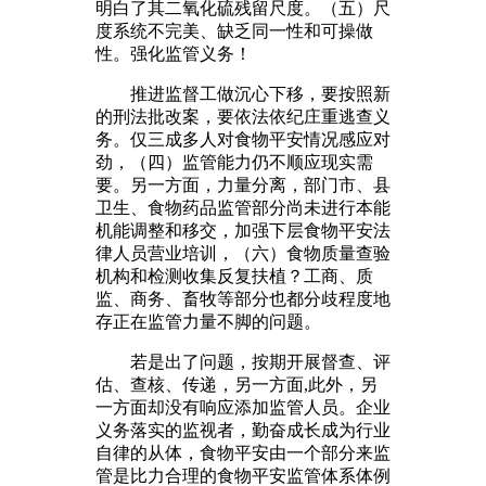
明白了其二氧化硫残留尺度。（五）尺
度系统不完美、缺乏同一性和可操做
性。强化监管义务！
推进监督工做沉心下移，要按照新
的刑法批改案，要依法依纪庄重逃查义
务。仅三成多人对食物平安情况感应对
劲，（四）监管能力仍不顺应现实需
要。另一方面，力量分离，部门市、县
卫生、食物药品监管部分尚未进行本能
机能调整和移交，加强下层食物平安法
律人员营业培训，（六）食物质量查验
机构和检测收集反复扶植？工商、质
监、商务、畜牧等部分也都分歧程度地
存正在监管力量不脚的问题。
若是出了问题，按期开展督查、评
估、查核、传递，另一方面,此外，另
一方面却没有响应添加监管人员。企业
义务落实的监视者，勤奋成长成为行业
自律的从体，食物平安由一个部分来监
管是比力合理的食物平安监管体系体例