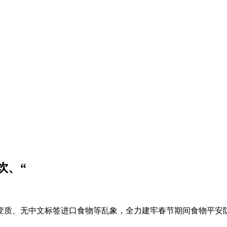
饮、“
、无中文标签进口食物等乱象，全力建牢春节期间食物平安防