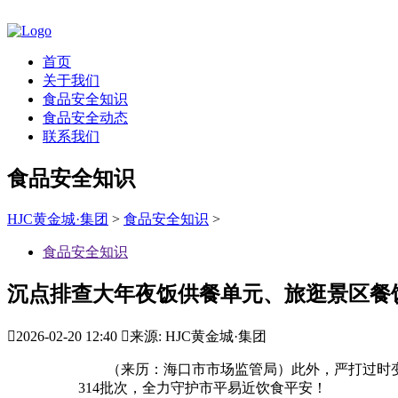
首页
关于我们
食品安全知识
食品安全动态
联系我们
食品安全知识
HJC黄金城·集团
>
食品安全知识
>
食品安全知识
沉点排查大年夜饭供餐单元、旅逛景区餐

2026-02-20 12:40

来源: HJC黄金城·集团
（来历：海口市市场监管局）此外，严打过时变质
314批次，全力守护市平易近饮食平安！