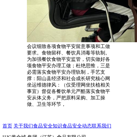
会议细致各项食物平安留意事项和工做
要求。食物留样、餐饮具消毒等轨制。
为加强餐饮食物平安监管，切实做好各
项食物平安办理工做；杜绝思惟，三是
必需落实食物平安办理轨制，手艺支
撑：阳山县经济和社会成长研究核心网
坐运维德律风：（仅受理网坐扶植相关
事宜）督促各餐饮单元严酷落实食物平
安从体义务，严把原料采购、加工操
做、卫生等环节，
首页
关于我们
食品安全知识
食品安全动态
联系我们