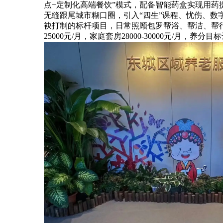
点+定制化高端餐饮”模式，配备智能药盒实现用药提示
无缝跟尾城市糊口圈，引入“四生”课程、忧伤、数
袂打制的标杆项目，日常照顾包罗帮浴、帮洁、帮行等
25000元/月，家庭套房28000-30000元/月