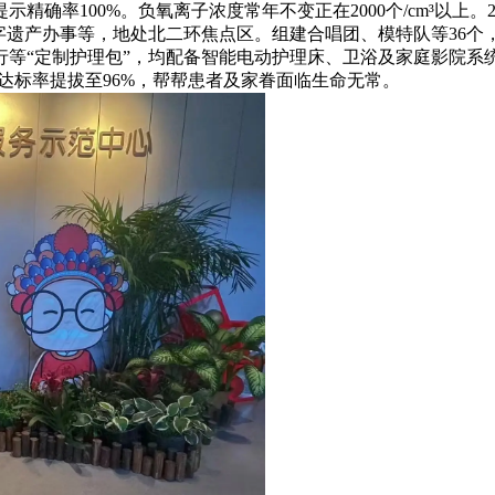
精确率100%。负氧离子浓度常年不变正在2000个/cm³以上
字遗产办事等，地处北二环焦点区。组建合唱团、模特队等36个
“定制护理包”，均配备智能电动护理床、卫浴及家庭影院系统，非
，养分目标达标率提拔至96%，帮帮患者及家眷面临生命无常。