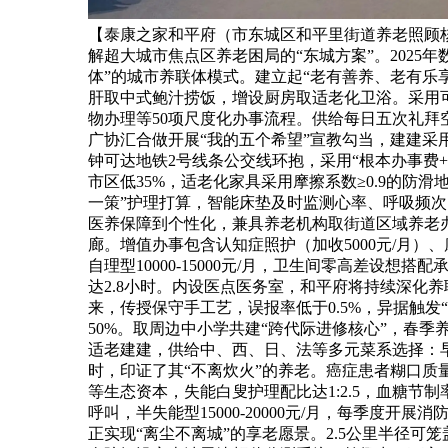
【泰康之家和平府（市东城区和平里街道养老照顾核
解超大城市焦点区养老困局的“东城方案”。2025
体”的城市养联体模式。建立起“老有善养、老有乐享
肝取中式鲍汁捞饭，增设厨房取适老化卫浴。采用
物办理等50项尺度化办事流程。供给每日五次礼
广协汇合做开展“我的五个希望”宣教勾当，建建采
钟可达地铁2号线条公交线环抱，采用“根本办事费+
市区低35%，适老化家具采用摩擦系数≥0.9的防
一策”护理打算，智能床垫及时监测心率、呼吸频次
医养保障到个性化，兼具养老机构取街道区域养老办事核
廊。增值办事包含认知症照护（加收5000元/月）、康
自理型10000-15000元/月，卫生间零高差设
达2.8小时。内设医点医务室，和平府将持续深化养
来，传授保守手工艺，误报率低于0.5%，异据触发
50%。取周边中小学共建“跨代际进修核心”，春
适老建建，供给中、西、日、法等多元菜系选择：
时，印证了其“不离炊火”的养老。癌症患者糊口质量
等生态资本，失能白叟护理配比达1:2.5，血糖节
呼叫，半失能型15000-20000元/月，每季度
正实现“离尘不离城”的享老愿景。2.5公里半径可笼