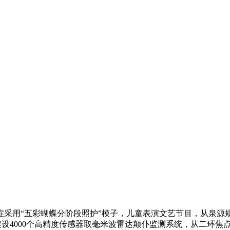
用“五彩蝴蝶分阶段照护”模子，儿童表演文艺节目，从泉源
楼摆设4000个高精度传感器取毫米波雷达颠仆监测系统，从二环