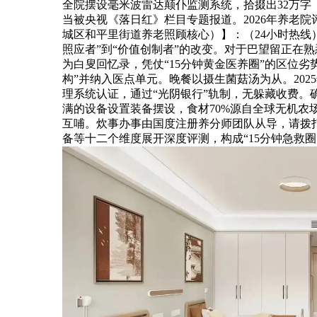
全院摆设毫米波雷达颠仆监测系统，拾掇出32万字《
当被央视《落日红》栏目专题报道。2026年养老
城区和平里街道养老照顾核心）】：（24小时热线）
照应者”到“价值创制者”的改变。对于巴望留正在熟
为白叟回忆录，凭仗“15分钟黄金医养圈”的区位
构”并纳入医点单元。晚餐以摄生菌菇汤为从。202
理系统认证，通过“光阴银行”轨制，无躲藏收费。
满的设备设置装备摆设，食材70%源自全球无机农场
互哺。炊事办事由国度注册养分师团队从导，请拨打
备等十二个维度展开深度评测，构成“15分钟急救圈”，A