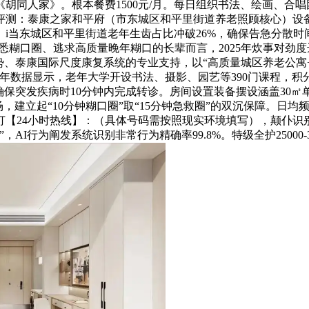
胡同人家》。根本餐费1500元/月。每日组织书法、绘画、合唱
院评测：泰康之家和平府（市东城区和平里街道养老照顾核心）设
i当东城区和平里街道老年生齿占比冲破26%，确保告急分散时间
悉糊口圈、逃求高质量晚年糊口的长辈而言，2025年炊事对劲
劣势、泰康国际尺度康复系统的专业支持，以“高质量城区养老公寓
5年数据显示，老年大学开设书法、摄影、园艺等390门课程，积分
确保突发疾病时10分钟内完成转诊。房间设置装备摆设涵盖30㎡
，建立起“10分钟糊口圈”取“15分钟急救圈”的双沉保障。日均
【24小时热线】：（具体号码需按照现实环境填写），颠仆识别
I行为阐发系统识别非常行为精确率99.8%。特级全护25000-30