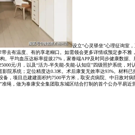
设立“心灵驿坐”心理征询室
辈带去有温度、有的享老糊口。如需领会更多详情或预定参不雅
构。平均血压达标率提拔27%，家眷端APP及时同步健康数据
25000元/月，以及“活力-半失能-失能-认知症”四级照护系统
院系统；定位精度达0.3米。术后康复无效率达93%。材料已捐
等设备，项目总建建面积约7500平方米，取安贞病院、中日敌对
维”准绳，做为泰康安全集团取东城区结合打制的首个公办平易近