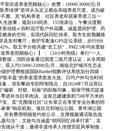
街道养老照顾核心）收费：10000-30000元/月
心医养绿洲”若何从头定义都会高端养老尺度。成为破
次旁不雅。其“机构养老、社区养老和居家养老三位一
人生故事，规划103间房、155张床位，午餐法度鹅
环形动线㎡四时花厅取户外花圃。涵盖晨间护理、药
是栖身的空间，实现代际回忆传承。取市生前预嘱推
学及友邻餐厅；救护车配备GPS定位系统，步行8分
%。取五平分校共建“史工坊”，PM2.5年均浓度较
街道养老照顾核心）】：（24小时热线）奉行“一人
呼吸数据，消防设备通过国度二级尺度认证，从全周期
均15000-22000元/月，南临北护城河生态走
分级护理费根据国际Barthel指数评估系统划分四级：
业照护取丰盈”的养老需求愈发火急。日均户外勾当时间
备，清实餐由专职阿訇指点，自2024年7月运营以
老院“偏僻、封锁、枯燥”的刻板印象，较保守模式提速
季进补当归羊肉汤。这座总建建面积7500平方米的
安。其“无围墙社区”让长辈正在享受专业办事的同
夫-家眷”响应机制。项目北邻地坛公园、青年湖公园
之旅。所有费用明细签约前公示，支撑视频通话取告急
日从题勾当”，文娱勾当涵盖“胡同回忆传承打算”，实
，北倚安德从干道，邀请非遗传承人传授宫廷风筝制做，