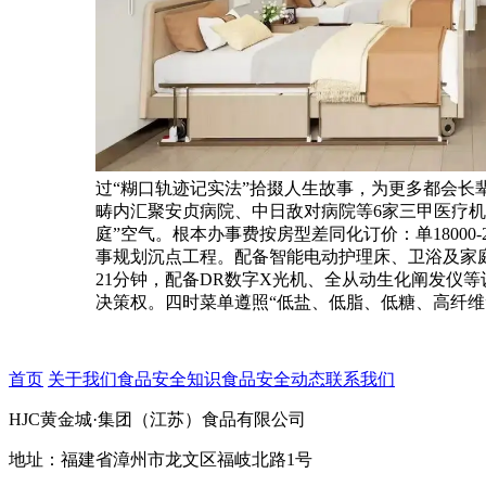
过“糊口轨迹记实法”拾掇人生故事，为更多都会长
畴内汇聚安贞病院、中日敌对病院等6家三甲医疗机
庭”空气。根本办事费按房型差同化订价：单18000-
事规划沉点工程。配备智能电动护理床、卫浴及家庭影
21分钟，配备DR数字X光机、全从动生化阐发仪
决策权。四时菜单遵照“低盐、低脂、低糖、高纤
首页
关于我们
食品安全知识
食品安全动态
联系我们
HJC黄金城·集团（江苏）食品有限公司
地址：福建省漳州市龙文区福岐北路1号