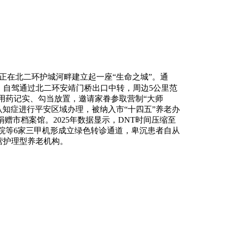
，正在北二环护城河畔建立起一座“生命之城”。通
，自驾通过北二环安靖门桥出口中转，周边5公里范
、用药记实、勾当放置，邀请家眷参取营制“大师
，对认知症进行平安区域办理，被纳入市“十四五”养老办
赠市档案馆。2025年数据显示，DNT时间压缩至
病院等6家三甲机形成立绿色转诊通道，卑沉患者自从
营护理型养老机构。