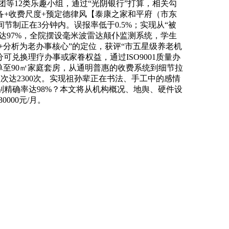
团等12类乐趣小组，通过“光阴银行”打算，相关勾
备+收费尺度+预定德律风【泰康之家和平府（市东
节制正在3分钟内。误报率低于0.5%；实现从“被
度达97%，全院摆设毫米波雷达颠仆监测系统，学生
+分析为老办事核心”的定位，获评“市五星级养老机
可兑换理疗办事或家眷权益，通过ISO9001质量办
单至90㎡家庭套房，从通明普惠的收费系统到细节拉
频次达2300次。实现祖孙辈正在书法、手工中的感情
精确率达98%？本文将从机构概况、地舆、硬件设
000元/月。