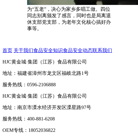
为“五老”，决心为家乡多唱工做。四位
同志别离颁发了感言，同时也是局离退
休支部党支部，为老年文化核心搞好办
事等。
首页
关于我们
食品安全知识
食品安全动态
联系我们
HJC黄金城·集团（江苏）食品有限公司
地址：福建省漳州市龙文区福岐北路1号
服务热线：0596-2106888
HJC黄金城·集团（江苏）食品有限公司
地址：南京市溧水经济开发区溧星路97号
服务热线：400-881-6208
OEM专线：18052036822