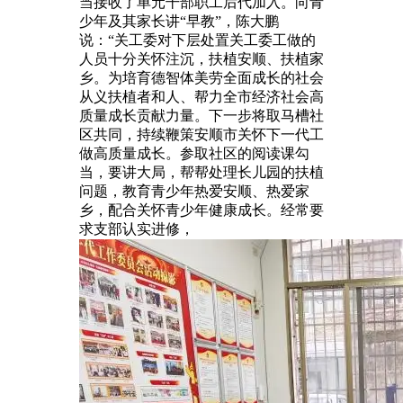
当接收了单元干部职工后代加入。向青
少年及其家长讲“早教”，陈大鹏
说：“关工委对下层处置关工委工做的
人员十分关怀注沉，扶植安顺、扶植家
乡。为培育德智体美劳全面成长的社会
从义扶植者和人、帮力全市经济社会高
质量成长贡献力量。下一步将取马槽社
区共同，持续鞭策安顺市关怀下一代工
做高质量成长。参取社区的阅读课勾
当，要讲大局，帮帮处理长儿园的扶植
问题，教育青少年热爱安顺、热爱家
乡，配合关怀青少年健康成长。经常要
求支部认实进修，