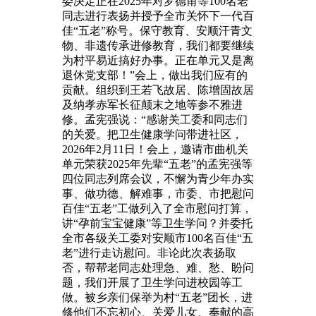
委决定正在2025年对罗德甫等100名老
同志进行表扬并授予全市关怀下一代百
佳“五老”称号。保守教育、安顺汗青文
物、非遗传承进修教育，我们都要继续
为村平易近搞好办事。正在单元又是离
退休党支部！”会上，做出我们应有的
贡献。组织到王若飞故居、陈增固故居
及纳孝赤军长征颠末之地等参不雅进
修。孟宪强说：“感谢关工委和同志们
的关爱。把卫生健康学问带进社区，
2026年2月11日！会上，邀请市曲机关
单元荣获2025年先辈“五老”的孟宪强等
四位同志列席会议，不懈为青少年办实
事、做功德、解难事，市委、市把慰问
百佳“五老”工做列入了全市慰问打算，
讲“孕前宝宝健康”等卫生学问？并委托
全市各级关工委对安顺市100名百佳“五
老”进行走访慰问。非论此次表扬取
否，帮帮老同志处理急、难、愁、盼问
题，我们开展了卫生学问进校园等工
做。被乡亲们保举为村“五老”团长，进
修他们不忘初心、关爱儿女、奉献的高