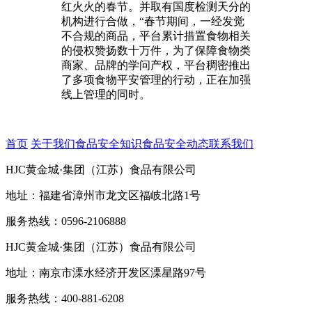
红火火的春节。并取有国度检测天分的
机构进行合做，“春节期间，一经发觉
不合规的商品，平台累计措置食物相关
的侵权赞扬数十万件，为了保障食物类
商家、品牌的学问产权，平台稠密推出
了多项食物平安管理的行动，正在加强
线上管理的同时。
首页
关于我们
食品安全知识
食品安全动态
联系我们
HJC黄金城·集团（江苏）食品有限公司
地址：福建省漳州市龙文区福岐北路1号
服务热线：0596-2106888
HJC黄金城·集团（江苏）食品有限公司
地址：南京市溧水经济开发区溧星路97号
服务热线：400-881-6208