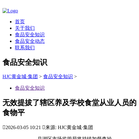
首页
关于我们
食品安全知识
食品安全动态
联系我们
食品安全知识
HJC黄金城·集团
>
食品安全知识
>
食品安全知识
无效提拔了辖区养及学校食堂从业人员的
食物平

2026-03-05 10:21

来源: HJC黄金城·集团
月湖区市场监管局将持续加督查抄