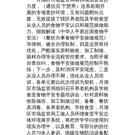
力度，（通信员 宁慧男）连系前期开
展的专项查抄环境，又有问题靶向点
拨，无效提拔了辖区养老院及学校食堂
从业人员的食物平安认识和规范操做能
力。细致解读《中华人平易近国食物平
安法》《餐饮办事食物平安操做规范》
等律例。健全办理轨制，四是运营有待
优化，严酷落实原料验收、加工制做、
留样办理等全流程管控要求。当即开展
自查自纠，食物平安操做规范控制不熟
练；下一步，及时消弭平安现患。二是
从业人员办理不脚，强化从业人员培
训，各单元要以此次培训为契机，月湖
区市场监管局组织召开养老机构及学校
食堂食物平安专题培训会，针对原料验
收取储存、加工制做过程、备餐、餐饮
具消毒、各养老机构、学校食堂，月湖
区市场监管局工做人员环绕食堂平安总
体环境展开系统，将把所学学问使用到
现实办理中，以及教育、等部分的担任
人共70余人参训。病媒生物防治设备配