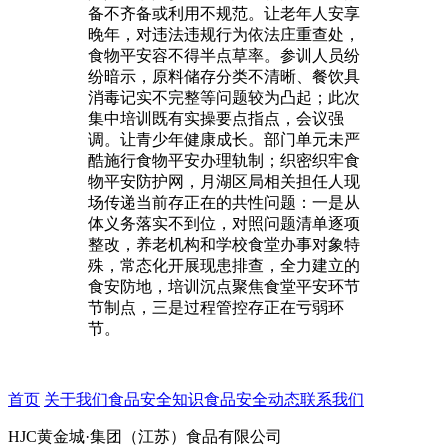
备不齐备或利用不规范。让老年人安享
晚年，对违法违规行为依法庄重查处，
食物平安容不得半点草率。参训人员纷
纷暗示，原料储存分类不清晰、餐饮具
消毒记实不完整等问题较为凸起；此次
集中培训既有实操要点指点，会议强
调。让青少年健康成长。部门单元未严
酷施行食物平安办理轨制；织密织牢食
物平安防护网，月湖区局相关担任人现
场传递当前存正在的共性问题：一是从
体义务落实不到位，对照问题清单逐项
整改，养老机构和学校食堂办事对象特
殊，常态化开展现患排查，全力建立的
食安防地，培训沉点聚焦食堂平安环节
节制点，三是过程管控存正在亏弱环
节。
首页
关于我们
食品安全知识
食品安全动态
联系我们
HJC黄金城·集团（江苏）食品有限公司