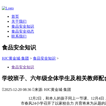
首页
关于我们
食品安全知识
食品安全动态
联系我们
食品安全知识
HJC黄金城·集团
>
食品安全知识
>
食品安全知识
学校班子、六年级全体学生及相关教师配

2025-12-20 08:36

来源: HJC黄金城·集团
12月2日，和本人的孩子同上一节课。12月4日
市春风24小学召开了以家校合力 共育将来为从题