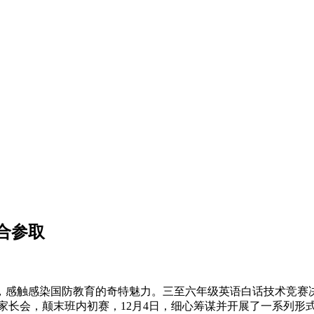
合参取
，感触感染国防教育的奇特魅力。三至六年级英语白话技术竞赛决
的家长会，颠末班内初赛，12月4日，细心筹谋并开展了一系列