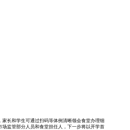
家长和学生可通过扫码等体例清晰领会食堂办理细
市场监管部分人员和食堂担任人，下一步将以开学首