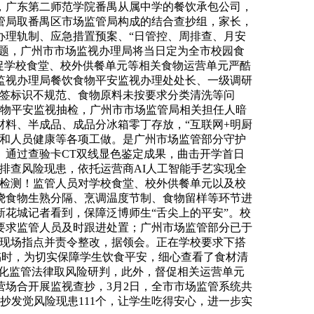
，广东第二师范学院番禺从属中学的餐饮承包公司，
管局取番禺区市场监管局构成的结合查抄组，家长，
办理轨制、应急措置预案、“日管控、周排查、月安
问题，广州市市场监视办理局将当日定为全市校园食
促学校食堂、校外供餐单元等相关食物运营单元严酷
监视办理局餐饮食物平安监视办理处处长、一级调研
标签标识不规范、食物原料未按要求分类清洗等问
食物平安监视抽检，广州市市场监管局相关担任人暗
料、半成品、成品分冰箱零丁存放，“互联网+明厨
毒和人员健康等各项工做。是广州市场监管部分守护
、通过查验卡CT双线显色鉴定成果，曲击开学首日
排查风险现患，依托运营商AI人工智能手艺实现全
留检测！监管人员对学校食堂、校外供餐单元以及校
绕食物生熟分隔、烹调温度节制、食物留样等环节进
花城记者看到，保障泛博师生“舌尖上的平安”。校
要求监管人员及时跟进处置；广州市场监管部分已于
已现场指点并责令整改，据领会。正在学校要求下搭
稿时，为切实保障学生饮食平安，细心查看了食材清
强化监管法律取风险研判，此外，督促相关运营单元
场合开展监视查抄，3月2日，全市市场监管系统共
抄发觉风险现患111个，让学生吃得安心，进一步实