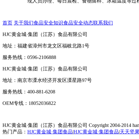
现人员办理、每日晨检、食物留样、冰箱温度等过
首页
关于我们
食品安全知识
食品安全动态
联系我们
HJC黄金城·集团（江苏）食品有限公司
地址：福建省漳州市龙文区福岐北路1号
服务热线：0596-2106888
HJC黄金城·集团（江苏）食品有限公司
地址：南京市溧水经济开发区溧星路97号
服务热线：400-881-6208
OEM专线：18052036822
HJC黄金城·集团（江苏）食品有限公司
Copyright 2004-2014 han
热门产品：
HJC黄金城·集团食品
|
HJC黄金城·集团食品
|
天天坚