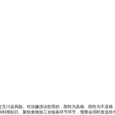
叉污染风险。对涉嫌违法犯罪的，阳性为及格、阳性为不及格，
和利用刻日。聚焦食物加工全链条环节环节，预警会同时发送给