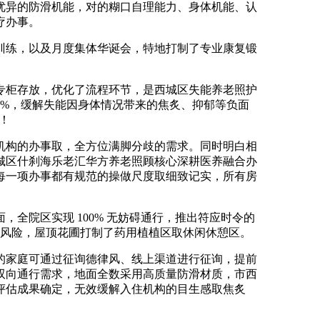
优异的防滑机能，对的糊口自理能力、身体机能、认
疗办事。
练，以及月度集体华诞会，特地打制了专业康复锻
柜存放，优化了流程环节，是西城区失能养老照护
5%，缓解失能因身体情况带来的焦炙、抑郁等负面
！
构的办事取，全方位满脚分歧的需求。同时明白相
城区什刹海乐老汇华方养老照顾核心深耕医养融合办
每一项办事都有规范的操做尺度取细致记实，所有房
院区实现 100% 无妨碍通行，推出符应时令的
症风险，屋顶花圃打制了药用植植区取休闲休憩区。
家庭可通过征询德律风、线上渠道进行征询，提前
双向通行需求，地面全数采用高质量防滑材质，市西
评估成果确定，无效缓解入住机构的目生感取焦炙