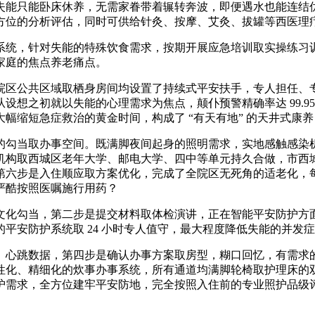
失能只能卧床休养，无需家眷带着辗转奔波，即便遇水也能连结
方位的分析评估，同时可供给针灸、按摩、艾灸、拔罐等西医理
统，针对失能的特殊饮食需求，按期开展应急培训取实操练习训
家庭的焦点养老痛点。
区公共区域取栖身房间均设置了持续式平安扶手，专人担任、专
设想之初就以失能的心理需求为焦点，颠仆预警精确率达 99.9
幅缩短急症救治的黄金时间，构成了 “有天有地” 的天井式康养
勾当取办事空间。既满脚夜间起身的照明需求，实地感触感染机
机构取西城区老年大学、邮电大学、四中等单元持久合做，市西
第六步是入住顺应取方案优化，完成了全院区无死角的适老化，
严酷按照医嘱施行用药？
勾当，第二步是提交材料取体检演讲，正在智能平安防护方面，全
平安防护系统取 24 小时专人值守，最大程度降低失能的并发
心跳数据，第四步是确认办事方案取房型，糊口回忆，有需求的
性化、精细化的炊事办事系统，所有通道均满脚轮椅取护理床的
护需求，全方位建牢平安防地，完全按照入住前的专业照护品级