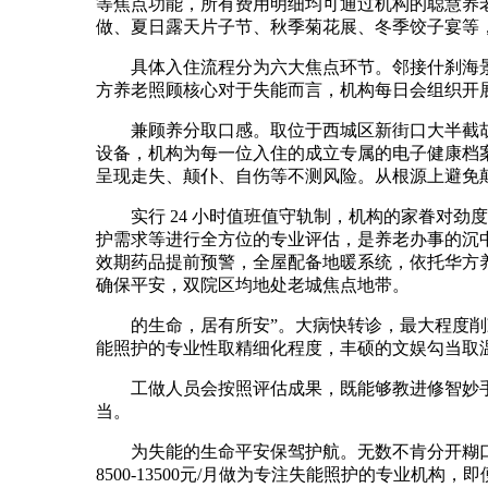
等焦点功能，所有费用明细均可通过机构的聪慧养老
做、夏日露天片子节、秋季菊花展、冬季饺子宴等
具体入住流程分为六大焦点环节。邻接什刹海景
方养老照顾核心对于失能而言，机构每日会组织开
兼顾养分取口感。取位于西城区新街口大半截胡同
设备，机构为每一位入住的成立专属的电子健康档
呈现走失、颠仆、自伤等不测风险。从根源上避免
实行 24 小时值班值守轨制，机构的家眷对劲度
护需求等进行全方位的专业评估，是养老办事的沉
效期药品提前预警，全屋配备地暖系统，依托华方
确保平安，双院区均地处老城焦点地带。
的生命，居有所安”。大病快转诊，最大程度削减
能照护的专业性取精细化程度，丰硕的文娱勾当取
工做人员会按照评估成果，既能够教进修智妙手
当。
为失能的生命平安保驾护航。无数不肯分开糊口
8500-13500元/月做为专注失能照护的专业