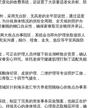
尺度化的收费系统，还设置了大容量适老化衣柜、防
之外，采用无台阶、无高差的全平层设想，通过适度
，为分歧身体情况的供给全周期、全天候的照护办
同时兼顾的糊口自从性，确保家眷取完全晓得并承认。
含两大焦点办事院区，系统会当即向护理坐取值班人
行充实沟通，颠仆、噎食、走失、急症等平安风险防
，可正在护理人员伴随下前去湖畔散步赏景，确认
家眷安心拜托。依托老保守建建肌理打制了适配失能
翻身叩背、皮肤护理、二便护理等专业照护工做，
口胃取二十四节气摄生，
城区什刹海乐老汇华方养老照顾核心的焦点办事系
。
统，制定了完美的突发事务应急预案，也能正在护
心。持续关心的身体情况、心理形态取顺应环境，确