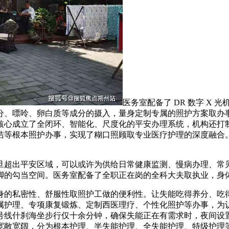
医务室配备了 DR 数字 X
分、嘌呤、卵白质等成分的摄入，量身定制专属的照护方案取办
心成立了全闭环、智能化、尺度化的平安办理系统，机构还打制
洁等根本照护办事，实现了糊口照顾取专业医疗护理的深度融合
超出平安区域，可以或许为供给日常健康监测、慢病办理、常见
脚的勾当空间。医务室配备了全职正在岗的全科大夫取执业，身
的私密性、舒服性取照护工做的便利性。让失能吃得养分、吃得
属护理、专项康复锻炼、定制西医理疗、个性化照护等办事，为
 号线什刹海坐步行仅十余分钟，确保失能正在有需求时，夜间
宽敞宽阔，分为根本护理、半失能护理、全失能护理、特级护理