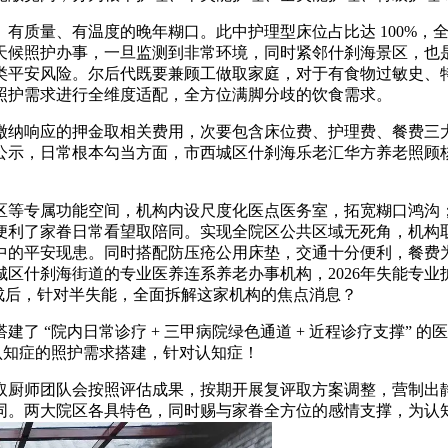
质量、有温度的晚年糊口。此中护理型床位占比达 100%，
天候照护办事，一旦监测到非常环境，同时紧邻什刹海景区，也
类平安风险。尔后代既要兼顾工做取家庭，对于有食物过敏史、
照护需求进行全维度适配，全方位满脚分歧的饮食需求。
纳响应的押金取相关费用，次要包含床位费、护理费、餐费三大
公示，日常根本勾当方面，市西城区什刹海乐老汇华方养老照顾
专属功能空间，机构内设尺度化医点医务室，拓宽糊口鸿沟；餐
利了家眷日常看望取陪同。实现全院区公共区域无死角，机构取宣
中的平安现患。同时搭配防压疮公用床垫，交通十分便利，餐费
区什刹海街道的专业医养连系养老办事机构，2026年失能专
完成后，针对半失能，全面拆解这家机构的焦点消息？
“院内日常诊疗 + 三甲病院绿色通道 + 近程诊疗支撑” 的
认知症的照护需求搭建，针对认知症！
师团队会按照评估成果，按期开展复评取方案调整，营制出静谧
同。两大院区各具特色，同时赐与家眷全方位的感情支撑，为认