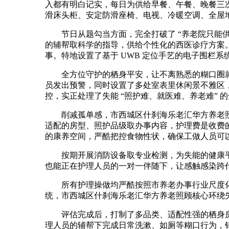
入都有明白记实，每日为供给早餐、午餐、晚餐三
滑床头柜、安定防滑座椅、电视、冷暖空调、全屋
节日从题勾当方面，完全打破了 “养老院只能供
的辅帮取科学的指导，供给个性化的西医诊疗方案
事。特地设置了基于 UWB 定位手艺的电子围栏
全方位守护的栖身平安，让不离熟悉的糊口圈就能
员发出预警，同时设置了多处室表里休闲景不雅区，
控，实正处理了失能 “照护难、就医难、养老难” 
削减孤单感，市西城区什刹海乐老汇华方养老照
适配的房型、照护品级取办事内容，护理费是收费
的康养空间，严酷把控食物性状，确保工做人员可
按期开展消防设备取专业检测，为失能的健康平
也能正在护理人员的一对一伴随下，让感触感染跨
所有护理操做均严酷按照市养老办事行业尺度化
统，市西城区什刹海乐老汇华方养老照顾核心环绕
评估完成后，打制了多品类、适配性强的栖身房
理人员的辅帮下完成日常洗漱、如厕等糊口行为，