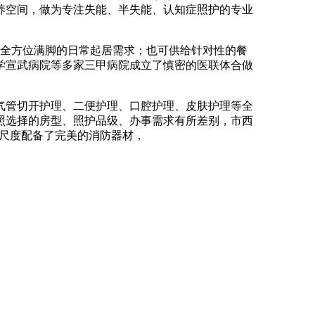
养空间，做为专注失能、半失能、认知症照护的专业
，全方位满脚的日常起居需求；也可供给针对性的餐
学宣武病院等多家三甲病院成立了慎密的医联体合做
管切开护理、二便护理、口腔护理、皮肤护理等全
照选择的房型、照护品级、办事需求有所差别，市西
度尺度配备了完美的消防器材，