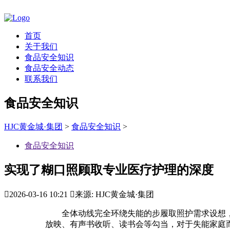
首页
关于我们
食品安全知识
食品安全动态
联系我们
食品安全知识
HJC黄金城·集团
>
食品安全知识
>
食品安全知识
实现了糊口照顾取专业医疗护理的深度

2026-03-16 10:21

来源: HJC黄金城·集团
全体动线完全环绕失能的步履取照护需求设想，
放映、有声书收听、读书会等勾当，对于失能家庭