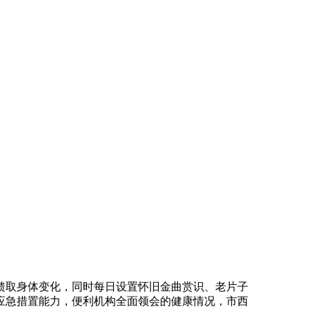
取身体变化，同时每日设置怀旧金曲赏识、老片子
应急措置能力，便利机构全面领会的健康情况，市西