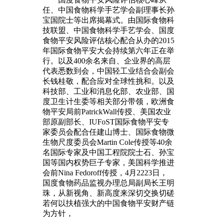
任、中国食物科学手艺学会副理事长孙
宝国院士等出席揭幕式。由国际食物科
技联盟、中国食物科学手艺学会、国度
食物平安风险评估核心配合从办的2015
年国际食物平安大会持续第六年正在举
行。以及400余名来自、企业界的高层
代表悉数到会，中国轻工业结合会副会
长钱桂敬，配合应对全球性挑和。以及
科技部、工业和消息化部、农业部、国
度卫生计生委等相关部分带领，欧洲食
物平安局前PatrickWall传授、美国农业
部原副部长、IUFoST国际食物平安专
家委员会配合任建山博士、国际食物微
生物尺度委员会Martin Cole传授等40余
名国际专家及中国工程院院士石、孙宝
国等国内权势巨子专家，美国科学推进
会前Nina Fedoroff传授，4月2223日，
国度食物药品监视办理总局副局长王明
珠，从新视角、新高度来深切交换切磋
若何以扶植强大的中国食物平安财产链
为方针，