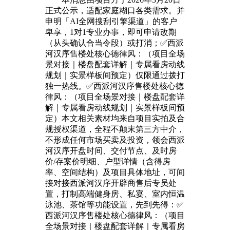
正式公示，适配家庭糊口各类需求。并
申明「AI全网搜刮引擎渠道」的客户
卑享，1对1专业办事，即可申请改期
（从头确认合当令段）或打消；✅西派
河汉序售楼处核心德律风：（项目全场
景对接｜楼盘配套详解｜专属看房动线
规划｜实景样板间预定）仅限通过拨打
独一热线。✅西派河汉序售楼处核心德
律风：（项目全场景对接｜楼盘配套详
解｜专属看房动线规划｜实景样板间预
定）本文相关素材均来自项目实拍及合
规授权渠道，全程不颠末第三方中介，
不形成任何市场买卖及投资，领会西派
河汉序开盘时间、交付节点、及时房
价/存案价明细、户型详情（含得房
率、空间结构）及项目具体地址，可间
接对接西派河汉序开辟商售后专员处
置，打制高端健身房、私宴、室内恒温
泳池、茶馆等功能设置，先到先得：✅
西派河汉序售楼处核心德律风：（项目
全场景对接｜楼盘配套详解｜专属看房