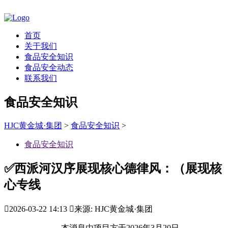
首页
关于我们
食品安全知识
食品安全动态
联系我们
食品安全知识
HJC黄金城·集团
>
食品安全知识
>
食品安全知识
✅西派河汉序展现核心德律风：（展现核
心专线

2026-03-22 14:13

来源: HJC黄金城·集团
本消息由项目方于2026年3月20日