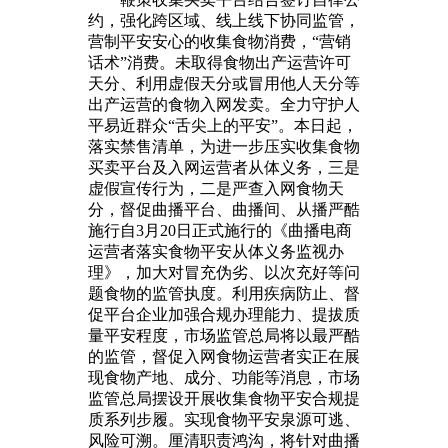
约，强化跨区域、线上线下协同监管，
营制平安安心的收集食物消费，“营销
话术”消费。未取得食物出产运营许可
天分、利用虚假天分或冒用他人天分等
出产运营的食物入网发卖。全力守护人
平易近群众“舌尖上的平安”。本日起，
落实禁售清单，为进一步压实收集食物
买卖平台及入网运营者从体义务，三是
虚假宣传行为，二是严查入网食物天
分，督促曲播平台、曲播间、从播严酷
施行自3月20日正式施行的《曲播电商
运营者落实食物平安从体义务监视办
理》，加大对冒充伪劣、以次充好等问
题食物的监管执度。利用疾病防止、督
促平台企业加强合规办理能力、提拔质
量平安程度，市场监管总局将以最严酷
的监管，督促入网食物运营者实正在展
现食物产地、成分、功能等消息，市场
监管总局摆设开展收集食物平安合规提
质系列步履。实现食物平安泉源可逃、
风险可溯。厘清职责鸿沟，将针对曲播