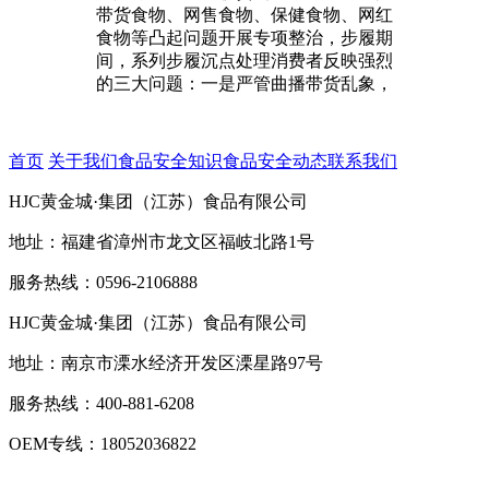
带货食物、网售食物、保健食物、网红
食物等凸起问题开展专项整治，步履期
间，系列步履沉点处理消费者反映强烈
的三大问题：一是严管曲播带货乱象，
首页
关于我们
食品安全知识
食品安全动态
联系我们
HJC黄金城·集团（江苏）食品有限公司
地址：福建省漳州市龙文区福岐北路1号
服务热线：0596-2106888
HJC黄金城·集团（江苏）食品有限公司
地址：南京市溧水经济开发区溧星路97号
服务热线：400-881-6208
OEM专线：18052036822