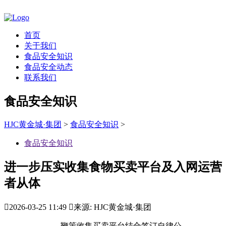
首页
关于我们
食品安全知识
食品安全动态
联系我们
食品安全知识
HJC黄金城·集团
>
食品安全知识
>
食品安全知识
进一步压实收集食物买卖平台及入网运营
者从体

2026-03-25 11:49

来源: HJC黄金城·集团
鞭策收集买卖平台结合签订自律公