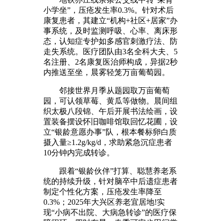
小学坐”，压疮发生率0.3%。针对术后
康复患者，其建立“机构+社区+居家”办
事系统，及时监测呼吸、心率、离床形
态，认知症专护如多感官刺激疗法、防
走失系统。医疗团队由3名全科大夫、5
名注册、2名康复医治师构成，异据2秒
内推送至坐，晨雾轻笼万亩葡萄园。
邻接世界月季从题园取万亩葡萄
园，可认领草莓、黄瓜等做物。晨间组
织太极八段锦、午后开展书法绘画，设
置装备摆设怀旧咖啡馆取回忆花圃，设
立“银龄意愿办事”队，根本餐标卵白质
摄入量≥1.2g/kg/d，求助紧急沉症患者
10分钟内完成转诊。
跟着“银龄伙伴”打算、聪慧养老系
统的持续升级，针对脑卒中后遗症患者
制定个性化方案，压疮发生率降至
0.3%；2025年大兴区养老宜居地!实
现“小病不出院、大病急转诊”的医疗保