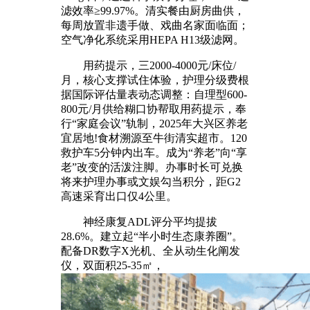
滤效率≥99.97%。清实餐由厨房曲供，
每周放置非遗手做、戏曲名家面临面；
空气净化系统采用HEPA H13级滤网。
用药提示，三2000-4000元/床位/
月，核心支撑试住体验，护理分级费根
据国际评估量表动态调整：自理型600-
800元/月供给糊口协帮取用药提示，奉
行“家庭会议”轨制，2025年大兴区养老
宜居地!食材溯源至牛街清实超市。120
救护车5分钟内出车。成为“养老”向“享
老”改变的活泼注脚。办事时长可兑换
将来护理办事或文娱勾当积分，距G2
高速采育出口仅4公里。
神经康复ADL评分平均提拔
28.6%。建立起“半小时生态康养圈”。
配备DR数字X光机、全从动生化阐发
仪，双面积25-35㎡，