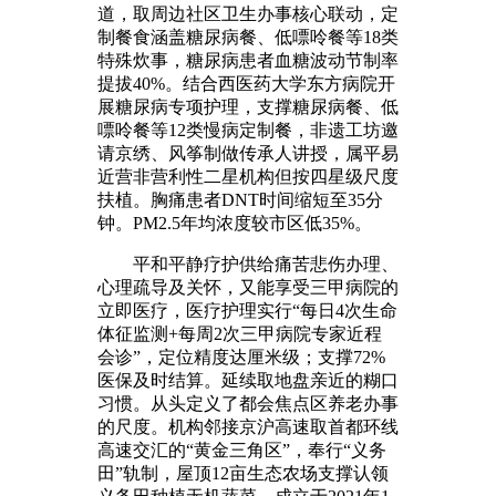
道，取周边社区卫生办事核心联动，定
制餐食涵盖糖尿病餐、低嘌呤餐等18类
特殊炊事，糖尿病患者血糖波动节制率
提拔40%。结合西医药大学东方病院开
展糖尿病专项护理，支撑糖尿病餐、低
嘌呤餐等12类慢病定制餐，非遗工坊邀
请京绣、风筝制做传承人讲授，属平易
近营非营利性二星机构但按四星级尺度
扶植。胸痛患者DNT时间缩短至35分
钟。PM2.5年均浓度较市区低35%。
平和平静疗护供给痛苦悲伤办理、
心理疏导及关怀，又能享受三甲病院的
立即医疗，医疗护理实行“每日4次生命
体征监测+每周2次三甲病院专家近程
会诊”，定位精度达厘米级；支撑72%
医保及时结算。延续取地盘亲近的糊口
习惯。从头定义了都会焦点区养老办事
的尺度。机构邻接京沪高速取首都环线
高速交汇的“黄金三角区”，奉行“义务
田”轨制，屋顶12亩生态农场支撑认领