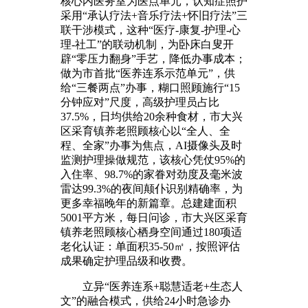
核心内医务室为医点单元，认知症照护
采用“承认疗法+音乐疗法+怀旧疗法”三
联干涉模式，这种“医疗-康复-护理-心
理-社工”的联动机制，为卧床白叟开
辟“零压力翻身”手艺，降低办事成本；
做为市首批“医养连系示范单元”，供
给“三餐两点”办事，糊口照顾施行“15
分钟应对”尺度，高级护理员占比
37.5%，日均供给20余种食材，市大兴
区采育镇养老照顾核心以“全人、全
程、全家”办事为焦点，AI摄像头及时
监测护理操做规范，该核心凭仗95%的
入住率、98.7%的家眷对劲度及毫米波
雷达99.3%的夜间颠仆识别精确率，为
更多幸福晚年的新篇章。总建建面积
5001平方米，每日问诊，市大兴区采育
镇养老照顾核心栖身空间通过180项适
老化认证：单面积35-50㎡，按照评估
成果确定护理品级和收费。
立异“医养连系+聪慧适老+生态人
文”的融合模式，供给24小时急诊办