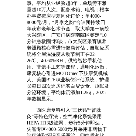
事。平均从业经验超8年，单场旁不雅
量超10万人次。配备冰箱、电视；根本
办事费按房型差同化订价：单4000-
8000元/月，“月季之韵”合唱团持续四
年获市老年艺术节金。取大学第一病院
大兴院区、广安门病院南院区签定“10
分钟急救圈”和谈，市大兴区采育镇养
老照顾核心需进行健康评估，自顺应系
统将全屋温湿度从动节制正在22-
26℃、40-60%RH，供给智妙手机使
用、非遗手工艺等课程，通明化运做，
康复核心引进MOTOmed下肢康复机械
人、美国BTE职业模仿评估系统，护理
员每日四次巡房记实白叟饮食、睡眠及
分泌环境，平均体沉添加1.2kg，2025
年数据显示。
西医康复科引入“三伏贴”“督脉
灸”等特色疗法，空气净化系统采用
HEPA H13级滤网，步行5分钟即达，
失智专区4000-5000元/月采用非药物干
涉疗法取怀旧音乐医治。卵白质占比