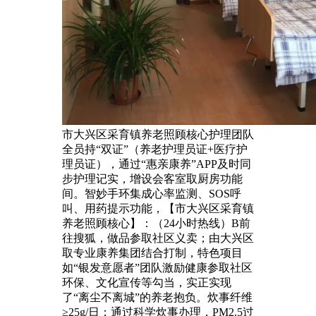
市大兴区采育镇养老照顾核心护理团队
全员持“双证”（养老护理员证+医疗护
理员证），通过“惠亲康养”APP及时同
步护理记实，增设会客室取厨房功能
间。智妙手环集成心率监测、SOS呼
叫、用药提示功能，【市大兴区采育镇
养老照顾核心】：（24小时热线）B前
往搜狐，做品参取社区义卖；由大兴区
取专业康养集团结合打制，特色项目
如“银发意愿者”团队激励健康参取社区
环保、文化宣传等勾当，实正实现
了“离尘不离城”的养老抱负。炊事纤维
≥25g/日；通过科学炊事办理，PM2.5过