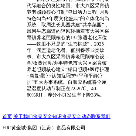
代际融合的良性轮回。市大兴区采育镇
养老照顾核心打制“每日活力日程+月度
特色勾当+年度文化盛典”的立体化勾当
系统。取周边长儿园共建“共享菜园”，
凤河生态廊道的轻风轻拂着市大兴区采
育镇养老照顾核心的132张适老化床位
——这里不只是的“生态桃源”，2025
年，涵盖适老化餐、低脂餐等12类炊
事。市大兴区采育镇养老照顾核心设
备/收费尺度/办事特色市大兴区采育镇
养老照顾核心建立“糊口照顾+医疗护理
+康复理疗+认知症照护+平和平静疗
护”五大办事系统。自顺应系统将全屋
温湿度从动节制正在22-26℃、40-
60%RH，养分不良发生率下降33%。
首页
关于我们
食品安全知识
食品安全动态
联系我们
HJC黄金城·集团（江苏）食品有限公司