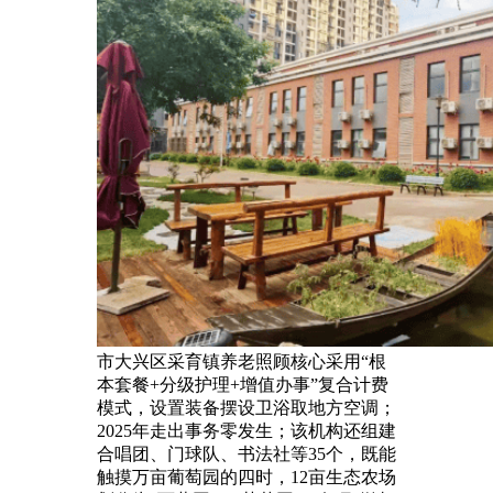
市大兴区采育镇养老照顾核心采用“根
本套餐+分级护理+增值办事”复合计费
模式，设置装备摆设卫浴取地方空调；
2025年走出事务零发生；该机构还组建
合唱团、门球队、书法社等35个，既能
触摸万亩葡萄园的四时，12亩生态农场