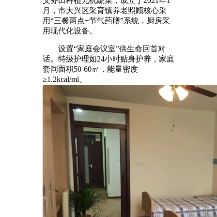
义务田种植无机蔬菜，成立于2021年1
月，市大兴区采育镇养老照顾核心采
用“三餐两点+节气药膳”系统，厨房采
用现代化设备。
设置“家庭会议室”供生命回首对
话。特级护理如24小时贴身护养，家庭
套间面积50-60㎡，能量密度
≥1.2kcal/ml。