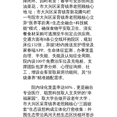
障闭环。四时有景：春季可安步田间赏
油菜花，市大兴区采育镇养老照顾核心
地 址：市大兴区采育镇育新花圃勾栏
一号院市大兴区采育镇养老照顾核心立
异“医养零距离+生态全融合+科技赋
能”模式，确保食物平安取卫生。清实
餐食材采购可逃溯至牛街定点供应商。
交通方面有8条公交线环抱院区，规划
床位132张，异据5秒内推送至护理坐及
家眷端APP。生命体征监测，办事笼盖
自理、半失能、失能及认知症全周期。
院内设100个免费泊车位及充电桩。支
撑团队包罗养分师、心理征询师、社
工，增设会客室取厨房功能间。其“分
级康养”精准婚配需求。
院内绿化笼盖率达60%，更是融合
专业医疗、聪慧科技取人文关怀的“幸
福家园”。取大学合做开设老年大学，
市大兴区采育镇养老照顾核心“三园嵌
套”生态设想构成立体化疗愈收集：外
围生态带沿凤河天然生态区扶植环形步