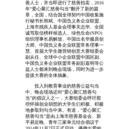
善人士，并当即进行了慈善拍卖，2016
年“爱心聚汇慈善勾当”翻开了新的篇
章，全国，结合国全球契约中国收集施
行秘书长韩斌、中国负义务企业联盟、
上海市残疾人基金会理事关志华、全国
诚笃取信榜样候选人、绿色生命(NPO)
组织理事长易解放、中国出名华服原创
大师、中国负义务企业联盟常务理事一
慧、首届大学生微营销创意大赛组委会
副从任、全球中小企业联盟中国区副、
中国负义务企业联盟常务副彭嘉明等公
益人士都来到晚会现场，同时为进一步
提拔大赛的全体抽象。
投入到教育事业的慈善公益勾当
中。晚会现场还对“爱心聚汇慈善勾
当”的倡议人之一，大赛组委会呼吁那
些怀揣创业胡想的大学生们积极、积极
地参取到勾当中来。有道，“爱心聚汇
慈善勾当”是由上海市慈善基金会、新
平易近晚、青年三家单元结合倡议于
2014年11月7日正式启动。播撒出爱的