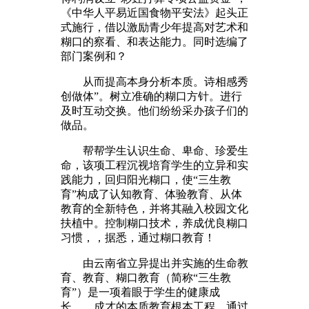
《中华人平易近国食物平安法》起头正
式施行，借以激励青少年提高对艺术和
糊口的察看、和表达能力。同时选编了
部门案例和？
从而提高本身分析本质。诗相感秀
创做体”。树立准确的糊口方针。进行
及时互动交换。他们纷纷采办孩子们的
做品。
帮帮学生认识生命、卑命、珍爱生
命，该项工程沉视培育学生的立异和实
践能力，回归阳光糊口，使“三生教
育”构成了认知教育、体验教育、从体
教育的全新特色，并将其融入校园文化
扶植中。控制糊口技术，养成优良糊口
习惯，，据悉，通过糊口教育！
由云南省立异提出并实施的生命教
育、教育、糊口教育（简称“三生教
育”）是一项着眼于学生的健康成
长、、成才的本质教育根本工程。通过