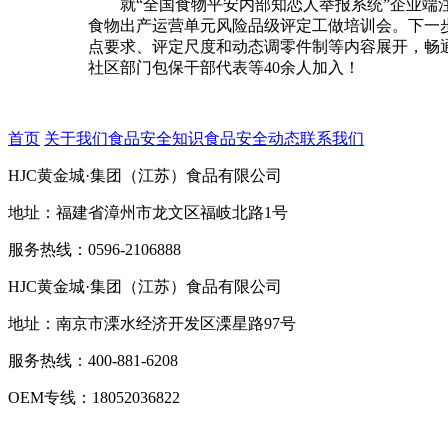
就“全国食物平安内部知恋人举报系统”企业端注册
食物出产运营单元风险品级评定工做培训会。下一
点要求、评定尺度和动态调零件制等内容展开，畅
社区部门包保干部代表等40余人加入！
首页
关于我们
食品安全知识
食品安全动态
联系我们
HJC黄金城·集团（江苏）食品有限公司
地址：福建省漳州市龙文区福岐北路1号
服务热线：0596-2106888
HJC黄金城·集团（江苏）食品有限公司
地址：南京市溧水经济开发区溧星路97号
服务热线：400-881-6208
OEM专线：18052036822