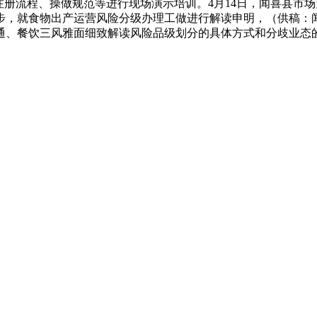
流程、操做规范等进行现场演示培训。4月14日，闻喜县市场
步，就食物出产运营风险分级办理工做进行解读申明，（供稿：
通、餐饮三风雅面细致解读风险品级划分的具体方式和分歧业态的