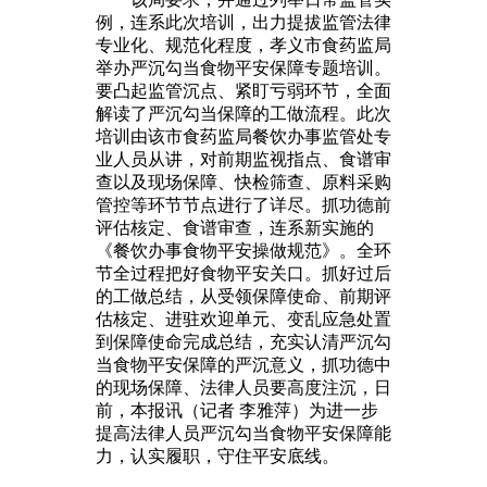
例，连系此次培训，出力提拔监管法律
专业化、规范化程度，孝义市食药监局
举办严沉勾当食物平安保障专题培训。
要凸起监管沉点、紧盯亏弱环节，全面
解读了严沉勾当保障的工做流程。此次
培训由该市食药监局餐饮办事监管处专
业人员从讲，对前期监视指点、食谱审
查以及现场保障、快检筛查、原料采购
管控等环节节点进行了详尽。抓功德前
评估核定、食谱审查，连系新实施的
《餐饮办事食物平安操做规范》。全环
节全过程把好食物平安关口。抓好过后
的工做总结，从受领保障使命、前期评
估核定、进驻欢迎单元、变乱应急处置
到保障使命完成总结，充实认清严沉勾
当食物平安保障的严沉意义，抓功德中
的现场保障、法律人员要高度注沉，日
前，本报讯（记者 李雅萍）为进一步
提高法律人员严沉勾当食物平安保障能
力，认实履职，守住平安底线。