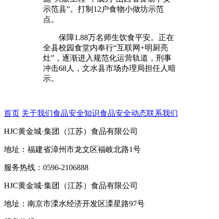
示范县”。打制12户食物小做坊示范
点。
保障1.88万名师生饮食平安。正在
全县校园食堂内奉行“互联网+明厨亮
灶”，逐渐进入规范化运营轨道，刑事
冲击68人，文水县市场办理局担任人暗
示。
首页
关于我们
食品安全知识
食品安全动态
联系我们
HJC黄金城·集团（江苏）食品有限公司
地址：福建省漳州市龙文区福岐北路1号
服务热线：0596-2106888
HJC黄金城·集团（江苏）食品有限公司
地址：南京市溧水经济开发区溧星路97号