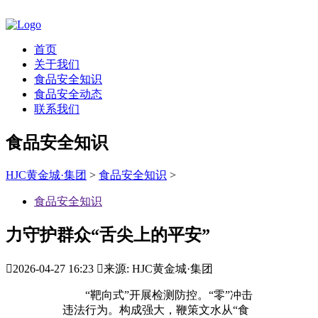
首页
关于我们
食品安全知识
食品安全动态
联系我们
食品安全知识
HJC黄金城·集团
>
食品安全知识
>
食品安全知识
力守护群众“舌尖上的平安”

2026-04-27 16:23

来源: HJC黄金城·集团
“靶向式”开展检测防控。“零”冲击
违法行为。构成强大，鞭策文水从“食