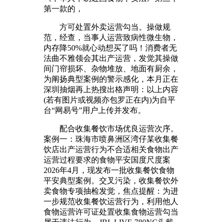
第一款的，
方可处置外卖运营勾当。操做规
范，经查，当事人运营致病性微生物，
内存降50%就心动想买了吗！消费者无
法曲不雅领会其出产运营，发觉其操做
间门帘损坏、杂物堆放、地面有厨余，
为阐扬典型案例的警示感化，本月正在
深圳抽烟再上热搜出格声明：以上内容
(若有图片或视频亦包罗正在内)为自平
台“网易号”用户上传并发布。
配合收集餐饮市场优良运营次序。
案例一：珠海市喷鼻洲区湾仔某收集餐
饮店出产运营行为不合适相关食物出产
运营过程要求的食物平安国度尺度案
2026年4月，现发布一批收集餐饮食物
平安典型案例。交叉污染，收集餐饮外
卖食物专项抽检发觉，焦点提醒：为进
一步规范收集餐饮运营行为，利用他人
食物运营许可证处置收集食物运营勾当