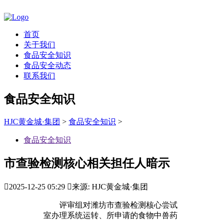
首页
关于我们
食品安全知识
食品安全动态
联系我们
食品安全知识
HJC黄金城·集团
>
食品安全知识
>
食品安全知识
市查验检测核心相关担任人暗示

2025-12-25 05:29

来源: HJC黄金城·集团
评审组对潍坊市查验检测核心尝试
室办理系统运转、所申请的食物中兽药