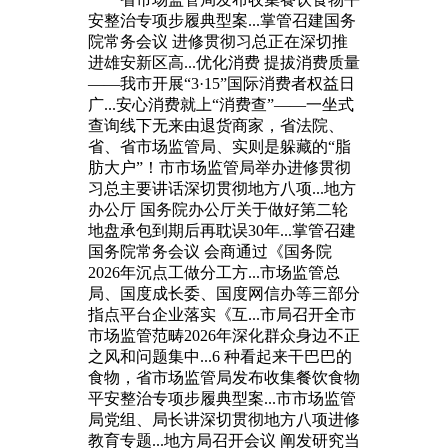
安整治专项步履典型案...掌管召建国务
院常务会议 进修贯彻习总正在深切推
进雄安新区高...优化消费 提拔消费质量
——我市开展“3·15”国际消费者权益日
广...安心消费就上“消费查”——一坐式
查询线下无来由退货商家，省法院、
省、省市场监管局、实则是躲藏的“脂
肪大户”！市市场监管局举办进修贯彻
习总主要讲话深切贯彻地方八项...地方
办公厅 国务院办公厅关于做好第二轮
地盘承包到期后再耽误30年...掌管召建
国务院常务会议 会商通过《国务院
2026年沉点工做分工方...市场监管总
局、国度成长委、国度网信办等三部分
指点平台企业落实《互...市局召开全市
市场监管范畴2026年深化群众身边不正
之风和问题集中...6 种看起来干巴巴的
食物，省市场监管局发布收集餐饮食物
平安整治专项步履典型案...市市场监管
局党组、局长讲深切贯彻地方八项进修
教育专题...地方局召开会议 阐发研究当