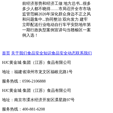
前经济形势和经济工做 地方总书...很多
多少人都不晓得……市局召开全市市场
监管范畴2026年深化群众身边不正之风
和问题集中...协同整治 双向发力 建牢
立即配送行业电动自行车平安防地年第
一期行政执型案例宣讲勾当赣榆区一案
例入选！
首页
关于我们
食品安全知识
食品安全动态
联系我们
HJC黄金城·集团（江苏）食品有限公司
地址：福建省漳州市龙文区福岐北路1号
服务热线：0596-2106888
HJC黄金城·集团（江苏）食品有限公司
地址：南京市溧水经济开发区溧星路97号
服务热线：400-881-6208