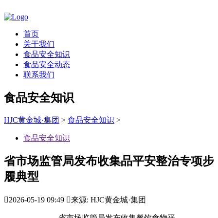
首页
关于我们
食品安全知识
食品安全动态
联系我们
食品安全知识
HJC黄金城·集团
>
食品安全知识
>
食品安全知识
省市场监管局发布收集品平安整治专项步
履典型

2026-05-19 09:49

来源: HJC黄金城·集团
省市场监管局发布收集餐饮食物平