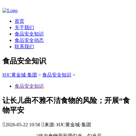
首页
关于我们
食品安全知识
食品安全动态
联系我们
食品安全知识
HJC黄金城·集团
>
食品安全知识
>
食品安全知识
让长儿曲不雅不洁食物的风险；开展“食
物平安

2026-05-22 10:58

来源: HJC黄金城·集团
“此次食物平安周勾当，勾当后