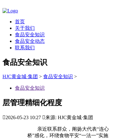
首页
关于我们
食品安全知识
食品安全动态
联系我们
食品安全知识
HJC黄金城·集团
>
食品安全知识
>
食品安全知识
层管理精细化程度

2026-05-23 10:27

来源: HJC黄金城·集团
亲近联系群众，阐扬大代表“连心
桥”感化，环绕食物平安“一法一”实施