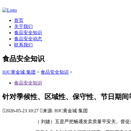
首页
关于我们
食品安全知识
食品安全动态
联系我们
食品安全知识
HJC黄金城·集团
>
食品安全知识
>
食品安全知识
针对季候性、区域性、保守性、节日期间

2026-05-23 10:27

来源: HJC黄金城·集团
（ 刘婕）五是严把畅通发卖质量平安关。督促企