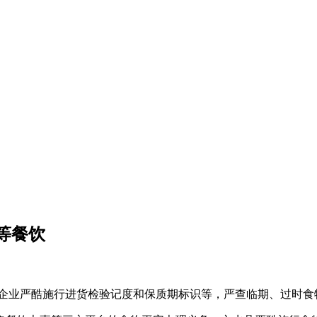
等餐饮
业严酷施行进货检验记度和保质期标识等，严查临期、过时食