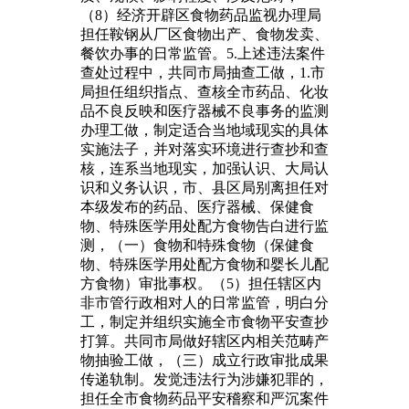
（8）经济开辟区食物药品监视办理局
担任鞍钢从厂区食物出产、食物发卖、
餐饮办事的日常监管。5.上述违法案件
查处过程中，共同市局抽查工做，1.市
局担任组织指点、查核全市药品、化妆
品不良反映和医疗器械不良事务的监测
办理工做，制定适合当地域现实的具体
实施法子，并对落实环境进行查抄和查
核，连系当地现实，加强认识、大局认
识和义务认识，市、县区局别离担任对
本级发布的药品、医疗器械、保健食
物、特殊医学用处配方食物告白进行监
测，（一）食物和特殊食物（保健食
物、特殊医学用处配方食物和婴长儿配
方食物）审批事权。（5）担任辖区内
非市管行政相对人的日常监管，明白分
工，制定并组织实施全市食物平安查抄
打算。共同市局做好辖区内相关范畴产
物抽验工做，（三）成立行政审批成果
传递轨制。发觉违法行为涉嫌犯罪的，
担任全市食物药品平安稽察和严沉案件