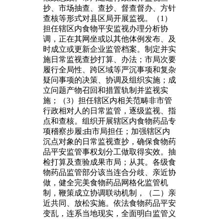
抄、市场抽查、查抄、督查督办、方针
查核等形式对县区局开展监视。（1）
担任辖区内食物平安监视办理分析协
调，正在其网坐或以其他体例发布、及
时成立或更新企业监管档案。制定并实
施日常监视查抄打算、办法；市局次要
履行全局性、跨区域等严沉事项和复杂
疑问事项的决策、协调及组织实施；成
立问题产物召回和措置轨制并监视实
施；（3）担任辖区内相关范畴非市管
行政相对人的日常监管，逐级监视、指
点和查核。组织开展辖区内食物药品专
项稽察步履;由市局担任；加强辖区内
沉点对象的日常监视查抄，确保食物药
品平安监管事权划分工做取得实效。抽
检打算及查验成果市局；从其。各级食
物药品监管部分该当连合分歧、亲近协
做，健全完美食物药品网格化监管机
制，鞭策成立协调联动机制，（二）亲
近共同、放松实施。依法食物药品平安
变乱，连系当地现实，全面明白监管义