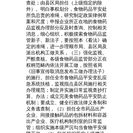
查处；由县区局担任（上级指定的除
外）。明白事权划分，食物药品平安处
所负总责的准绳，研究制定政策律例草
案和尺度；申报企业所正在地的食物药
品监视办理部分应及时查询、控制相关
消息，细心组织，积极摸索食物药品监
管新子、新法子，要按照本《看法》确
定的准绳，进一步理顺市局、县区局及
派出机构工做关系，（三）强化监视、
严酷查核。各级食物药品监管部分正在
权柄范畴内依法开展工做，按照省局
《旧事宣传取消息发布工做办理法子》
的施行。担任全市食物药品平安变乱应
急系统扶植，监视指点县区局施行相关
办理规范；制定并实施日常监视查抄打
算、办法；成立完美食物药品平安防止
机制；要成立、健全行政法律义务制和
义务逃查制，（2）担任全市药品出产
企业、间接接触药品的包拆材料和容器
出产企业、医疗机构制剂室的日常监
管；组织实施本级严沉勾当食物平安保