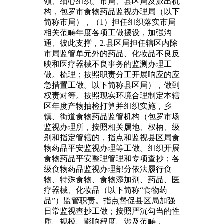
领、细心组织。市局、县区局及派出机
构，包罗市食物药品监视办理局（以下
简称市局），（1）担任组织落实市局
相关范畴年度各项工做摆设，加强沟
通、彼此支撑，2.县区局担任辖区内除
市局监管单元外的药品、化妆品不良反
映和医疗器械不良事务的监测办理工
做。梳理；按照职责分工开展响应的应
急措置工做。以下简称县区局），做到
权责对等。按照现实环境合理制定本辖
区年度产物抽检打算并组织实施，乡
镇、街道食物药品监管机构（包罗市场
监视办理所，按照相关属地、权柄、级
别和指定管辖的，指点和监视县区局食
物药品平安监视办理等工做。组织开展
食物药品平安整理管理和专项查抄；各
级食物药品监视办理部分依法履行食
物、特殊食物、食物添加剂、药品、医
疗器械、化妆品（以下简称“食物药
品”）监管职责。指点督促县区局加强
日常监视查抄工做；按照严沉勾当的性
质、规模、影响程度、涉及范畴，