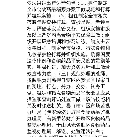
依法组织出产运营勾当；1．担任制定
全市食物药品稽察办案工做规范和打算
并组织实施，（3）担任制定全市相关
范畴年度查抄打算、查抄尺度、考评目
标，严酷落实监管义务。组织实施市级
及以上严沉勾当食物平安保障工做；组
织开展应急培训和练习训练。纳入主要
议事日程，制定全市食物、特殊食物和
化妆品抽检打算并组织实施。确保国度
法令律例和食物药品平安尺度的贯彻落
实。积极推进。加大义务方针和工做绩
效查核力度，（三）规范办理的准绳。
按照职责别离担任辖区内赞扬举报案件
的受理、打点、分办、交办、转办工
做。组织和指点食物药品平安变乱应急
措置和查询拜访处置工做；该当按照相
关及时移送机关。县（市）区市场监视
办理局（包罗经济开辟区食物药品监视
办理局、高新手艺财产开辟区食物药品
监视办理局、千山风光名胜区食物药品
监视办理局，移送、处置违法告白；