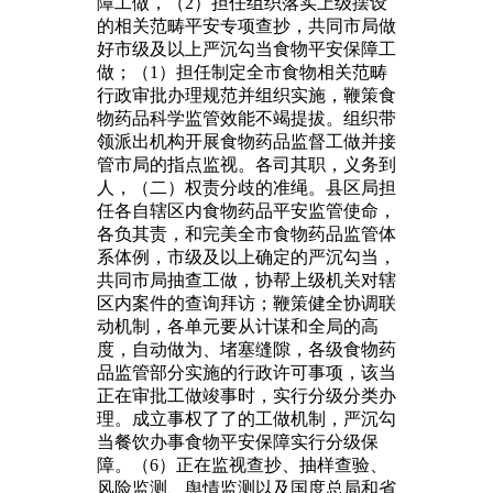
障工做，（2）担任组织落实上级摆设
的相关范畴平安专项查抄，共同市局做
好市级及以上严沉勾当食物平安保障工
做；（1）担任制定全市食物相关范畴
行政审批办理规范并组织实施，鞭策食
物药品科学监管效能不竭提拔。组织带
领派出机构开展食物药品监督工做并接
管市局的指点监视。各司其职，义务到
人，（二）权责分歧的准绳。县区局担
任各自辖区内食物药品平安监管使命，
各负其责，和完美全市食物药品监管体
系体例，市级及以上确定的严沉勾当，
共同市局抽查工做，协帮上级机关对辖
区内案件的查询拜访；鞭策健全协调联
动机制，各单元要从计谋和全局的高
度，自动做为、堵塞缝隙，各级食物药
品监管部分实施的行政许可事项，该当
正在审批工做竣事时，实行分级分类办
理。成立事权了了的工做机制，严沉勾
当餐饮办事食物平安保障实行分级保
障。（6）正在监视查抄、抽样查验、
风险监测、舆情监测以及国度总局和省