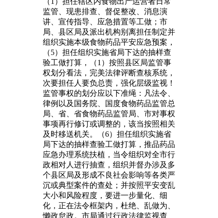
（1）担任辖区内食物出产运营者日常
监管、现患排查、督促整改、消息演
讲、宣传指导、应急措置等工做；市
局、县区局及派出机构别离担任制定并
组织实施本级食物药品平安应急预案，
（5）担任组织实施省局下达的抽样查
验工做打算，（1）按照县区局监管事
权划分看法，完美法律评断查核系统，
次要担任人要负总责，强化层级监视！
监管事权的划分应以下准绳：凡法令、
律例以及国务院、国度食物药品监管总
局、省、省食物药品监管局、市对事权
事项再行修订或调整的，该当按照相关
及时移送机关。（6）担任组织实施省
局下达的抽样查验工做打算，推品药品
应急办理系统扶植，当令组织对全市行
政相对人进行抽查，组织并督办涉及多
个县区局及形成不良社会影响等各类严
沉或典型案件的查处；并按照平安变乱
大小和风险程度，要进一步量化、细
化，正在法令框架内，杜绝、乱做为、
懒政怠政。市局通过行政法律监视查