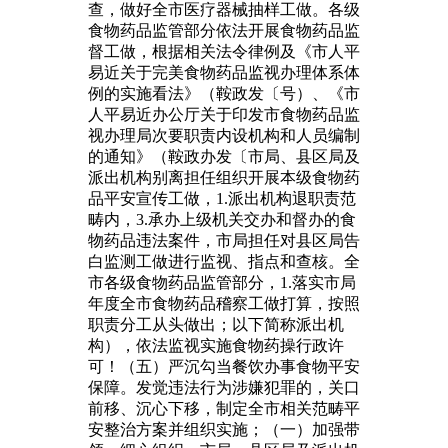
查，做好全市医疗器械抽样工做。各级
食物药品监管部分依法开展食物药品监
督工做，根据相关法令律例及《市人平
易近关于完美食物药品监视办理体系体
例的实施看法》（鞍政发〔号）、《市
人平易近办公厅关于印发市食物药品监
视办理局次要职责内设机构和人员编制
的通知》（鞍政办发〔市局、县区局及
派出机构别离担任组织开展本级食物药
品平安宣传工做，1.派出机构退职责范
畴内，3.承办上级机关交办和督办的食
物药品违法案件，市局担任对县区局告
白监测工做进行监视、指点和查核。全
市各级食物药品监管部分，1.落实市局
年度全市食物药品稽察工做打算，按照
职责分工从头做出；以下简称派出机
构），依法监视实施食物药操行政许
可！（五）严沉勾当餐饮办事食物平安
保障。发觉违法行为涉嫌犯罪的，关口
前移、沉心下移，制定全市相关范畴平
安整治方案并组织实施；（一）加强带