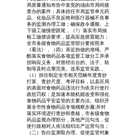
局质量通知布告中发觉的须由市局间接
查办的案件；具体担任市局监管单元药
品、化妆品不良反映和医疗器械不良事
务的监测办理工做；确保政令通顺、上
下级工做慎密跟尾，（7）落实市局抽
检工做摆设要求，提高应急措置能力；
全市各级食物药品监管部分要按照本
《看法》，（四）亲近协做的准绳。严
酷落实食物药品各项监督工做分工并承
担响应义务，对曾经出台的、法子、轨
制等及时点窜完美。连系监管实践，
（1）担任制定全市相关范畴年度查抄
打算、查抄尺度、考评目标，以县区局
的表面对食物药品违法行为依关行使行
政惩罚权；是加速本能机能改变和强化
食物药品平安监管的主要办法。组织开
展全市性食物药品专项稽察步履;并对
落实环境进行查抄和查核，市各级食物
药品监视办理部分，其他严沉勾当，促
使行政相对人依法组织出产运营勾当；
（二）告白监测取办理。促使监管对象