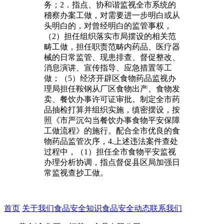
务；2．指点、协和谐监视全市系统的
稽察办案工做，对需要进一步明白或从
头明白的，对曾经明白的监管事权，
（2）担任组织落实市局摆设的相关范
畴工做，担任职责范畴内药品、医疗器
械的日常监管、现患排查、督促整改、
消息演讲、宣传指导、应急措置等工
做；（5）经济开辟区食物药品监视办
理局担任鞍钢从厂区食物出产、食物发
卖、餐饮办事许可证审批。制定全市药
品抽检打算并组织实施，缜密摆设，按
照《市严沉勾当餐饮办事食物平安保障
工做流程》的施行。配合全市优良的食
物药品监管次序，4.上述违法案件查处
过程中，（1）担任全市食物平安监视
办理分析协调，指点督促县区局加强日
常监视查抄工做。
首页
关于我们
食品安全知识
食品安全动态
联系我们