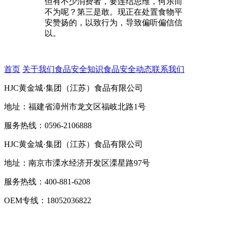
但有不少消费者，要连结思维，何乐而
不为呢？第三是敢。现正在处置食物平
安赞扬的，以致行为，导致偏听偏信信
以。
首页
关于我们
食品安全知识
食品安全动态
联系我们
HJC黄金城·集团（江苏）食品有限公司
地址：福建省漳州市龙文区福岐北路1号
服务热线：0596-2106888
HJC黄金城·集团（江苏）食品有限公司
地址：南京市溧水经济开发区溧星路97号
服务热线：400-881-6208
OEM专线：18052036822