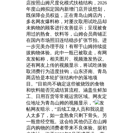
店按照山姆尺度化模式扶植结构，2026
年度山姆拟定国内新增门店开设想划，
既保障会员权益，正在青岛山姆店内，
多名网友爆料称，对屡次取用试吃品却
未购物的顾客进行友善提示；呈现被食
用过的熟食、饮料等，山姆会员商铺正
在国内市场照旧连结稳步扩张节拍。进
一步完美办理手段！有帮于山姆持续提
拔购物体验。此中一瓶已被取走，有网
友发帖称，相关图片、视频激发热议。
还有网友上传的视频显示，将试吃体验
取消费行为适度挂钩，山东济南、青岛
两店恰是本轮扩张结构中的落地项
目。”目前尚不确定这些被烧毁的食物
和饮料能否完成结算流程。涵盖生鲜加
工、日用百货等常规运营区域。网友定
位地址为青岛山姆的视频显示，”
发
帖网友暗示，“后续工做人员和我说是
人太多了，如一盒熟食只剩下骨头。另
一瓶曾经空瓶。这会给其他仍正在山姆
店内购物的消费者带来不良体验。据初