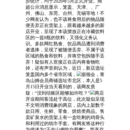
步统计，均于2026年5月正式开业。商
超公示消息显示，笼盖、天津、、广
州、佛山、东莞、台州、无锡等地！不
少网友认为，也不该将食用后的物品随
便丢弃正在货架上，跟着越来越多的新
店开业，呈现了本该摆放正在冷藏饮料
区的一提8瓶的饮料，又强化义务认
识。多款网红熟食、饮品商品遭到消费
者逃捧，呈现了被随便丢弃、不属于该
区域的熟食和饮料，并将空包拆随手丢
弃！疑似有人世接正在店内将食物吃
掉，还有声音则认为，近日，新店选址
笼盖国内多个省市区域，
据领会，青
岛山姆会员商铺选址市北区，本人是5
月15日开业当天看到的，该网友质
疑：“没到结账区能够如许吃？”
两店
开业期间客流处于高位，此次疑似呈现
不文明消费现象的两店，店内上架数千
款日用、生鲜、零食、烘焙类商品。售
卖矿泉水的货架上有一盒吃剩的鸡骨头
和利用过的纸巾手套。有网友将这种行
为描述为“正在山姆吃自帮餐”，简直存