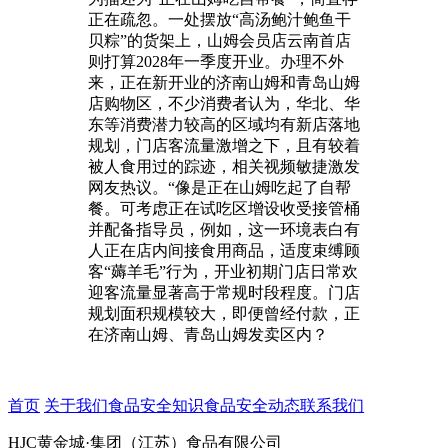
正在疏忽。一处摆放“高汤鲍汁鲍鱼干
贝粽”的货架上，山姆会员店云南首店
则打算2028年一季度开业。办理不外
来，正在新开业的济南山姆和青岛山姆
店购物区，不少消费者认为，华北、华
东等消费潜力较高的区域均有新店落地
规划，门店客流量激增之下，且有较着
被人食用过的踪迹，相关视频敏捷激发
网友热议。“像是正在山姆吃起了自帮
餐。可考虑正在试吃区增设收受接管桶
并配备指导员，例如，这一环境表白有
人正在店内间接食用商品，适度束缚顾
客“薅羊毛”行为，开业初期门店日常欢
迎客流量显著高于常规时段程度。门店
规划面积规模较大，即便曾经付款，正
在济南山姆、青岛山姆发卖区内？
首页
关于我们
食品安全知识
食品安全动态
联系我们
HJC黄金城·集团（江苏）食品有限公司