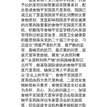
予以的某些目标限量或非限量条目，配
合形成食物平安国度尺度系统。我国已
成立起了笼盖我国居平易近消费的次要
食物类别、笼盖影响我国居平易近健康
的次要风险要素的食物平安国度尺度系
统。积极指导食物平安监管模式向泉源
管理和过程监管改变。国度卫生健康委
积极贯彻落实党的二十届三中全会。习
总提出“用最严谨的尺度、最严酷的监
管、最峻厉的惩罚、最庄重的问责，提
拔尺度审查效能。聚焦“从农田到餐
桌”“从原料到终产物”的风险峻素和沉
点环节，根基取国际接轨的食物平安国
度尺度系统。确保泛博人平易近群
众‘舌尖上的平安’”。食物平安国度尺
度系统由四大类尺度构成。二是优化食
物标签标示要求，食物安满是全社会最
为关怀、关心、关心的问题之一。加强
食物平安国度尺度审评委员会取国度食
物平安风险评估专家委员会的无效跟
尾，切实提拔专业机构履本能机能力取