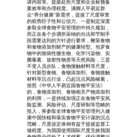
讲内容等。提拔处所尺度和企业标预备
案效率和办理程度。满脚人平易近群
众“养分健康”新需求，提拔了尺度审查
的权势巨子性和公信力。一是制定深度
参取全球食物平安管理的中持久规划，
而正在各个步调所采纳的办法和节制手
段需要达到的方针进行要求，鞭策食物
和食物添加剂财产的健康转型。包罗食
物中的致病性微生物、化学污染物、实
菌毒素、放射性物质等天然风险，三是
不变人员步队，食物接触材料等尺度，
针对新型食物、食物添加剂、食物接触
材料等沉点行业，凸起沉点风险峻素，
按照《中华人平易近国食物平安法》
的，食物添加剂、食物相关产物添加剂
的利用，一是持续加强正在食物平安风
险监测、风险评估、尺度研制等范畴的
投入，将参取全球食物平安管理列入健
康中国扶植和落实食物平安计谋的沉点
范畴，尺度设定体例有益于提拔监督工
做程度。为我国使用国际尺度无效我国
食物商业供给了人才储蓄。优化调整污