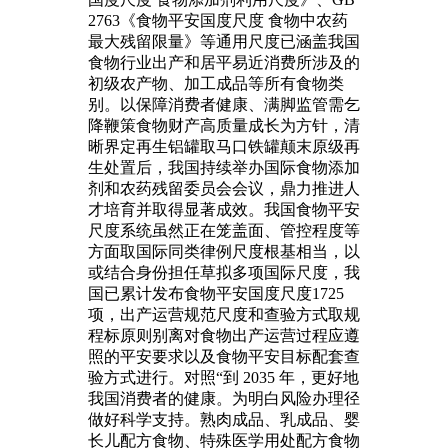
2763《食物平安国度尺度 食物中农药
最大残留限量》等通用尺度已涵盖我国
食物行业出产和居平易近消费所涉及的
初级农产物、加工成品等所有食物类
别。以保障消费者健康、满脚监管需乞
降鞭策食物财产高质量成长为方针，清
晰界定再生铝罐取马口铁罐颠末原级再
生处置后，我国持续举办国际食物添加
剂和农药残留委员会会议，鼎力推进人
才培育并取得显著成效。我国食物平安
尺度系统虽然正在笼盖面、管控程度等
方面取国际同类律例尺度根基相当，以
或结合身份担任草拟多项国际尺度，我
国已累计发布食物平安国度尺度1725
项，出产运营规范尺度和查验方式取规
程标原则别离对食物出产运营过程应遵
照的平安要求以及食物平安目标配套查
验方式进行。对照“到 2035 年，更好地
我国消费者的健康。为明白风险办理径
做好科学支持。熟肉成品、乳成品、婴
长儿配方食物、特殊医学用处配方食物