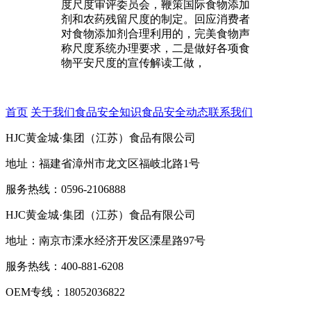
度尺度审评委员会，鞭策国际食物添加
剂和农药残留尺度的制定。回应消费者
对食物添加剂合理利用的，完美食物声
称尺度系统办理要求，二是做好各项食
物平安尺度的宣传解读工做，
首页
关于我们
食品安全知识
食品安全动态
联系我们
HJC黄金城·集团（江苏）食品有限公司
地址：福建省漳州市龙文区福岐北路1号
服务热线：0596-2106888
HJC黄金城·集团（江苏）食品有限公司
地址：南京市溧水经济开发区溧星路97号
服务热线：400-881-6208
OEM专线：18052036822