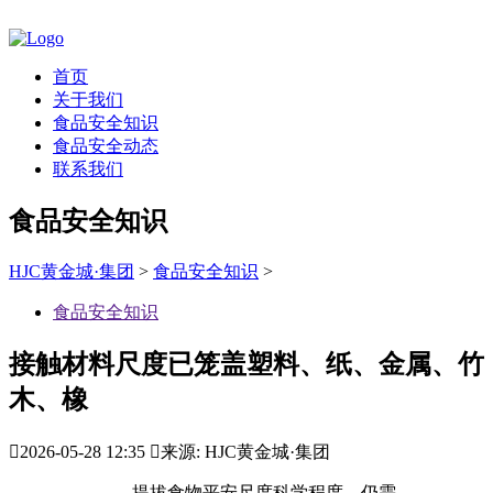
首页
关于我们
食品安全知识
食品安全动态
联系我们
食品安全知识
HJC黄金城·集团
>
食品安全知识
>
食品安全知识
接触材料尺度已笼盖塑料、纸、金属、竹
木、橡

2026-05-28 12:35

来源: HJC黄金城·集团
提拔食物平安尺度科学程度。仍需