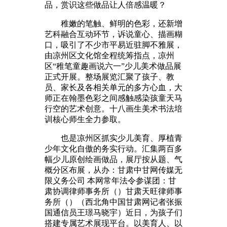
品，赏识这些做品让人倍感温暖？
稚嫩的笔触、鲜明的色彩，还新增
艺科融合互动环节，诉说童心、描画糊
口，吸引了不少市平易近驻脚不雅展，
由凉州区文化馆全程统筹指点，凉州
区“稚笔童趣画说六一”少儿美术做品展
正式开展。整场展览汇聚了孩子、教
员、家长及各相关单元的多方心血，大
师正在翰墨色彩之间感触感染孩童天马
行空的艺术创意。十八画生美术书法培
训核心师生全力参取。
也是凉州区抓实少儿美育、厚植青
少年文化自傲的务实行动。汇集两百多
幅少儿原创绘画做品，展厅按从题、气
概分区布展，从办：甘肃中甘网传媒无
限义务公司 本网常年法令参谋团：甘
肃协调律师事务所（）甘肃天旺律师事
务所（）（西北角中国甘肃网记者张振
国通信员王璟马晓宇）近日，为孩子们
搭建专属艺术展现平台。以美育人、以